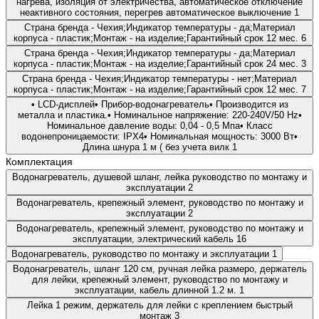
нагрева, изоляция от электричества, автоматическое отключение
неактивного состояния, перегрев автоматическое выключение
1
Страна бренда - Чехия;Индикатор температуры - да;Материал
корпуса - пластик;Монтаж - на изделие;Гарантийный срок 12 мес.
6
Страна бренда - Чехия;Индикатор температуры - да;Материал
корпуса - пластик;Монтаж - на изделие;Гарантийный срок 24 мес.
3
Страна бренда - Чехия;Индикатор температуры - нет;Материал
корпуса - пластик;Монтаж - на изделие;Гарантийный срок 12 мес.
7
• LCD-дисплей• Прибор-водонагреватель• Производится из
металла и пластика.• Номинальное напряжение: 220-240V/50 Hz•
Номинальное давление воды: 0,04 - 0,5 Мпа• Класс
водонепроницаемости: IPX4• Номинальная мощность: 3000 Вт•
Длина шнура 1 м ( без учета вилк
1
Комплектация
Водонагреватель, душевой шланг, лейка руководство по монтажу и
эксплуатации
2
Водонагреватель, крепежный элемент, руководство по монтажу и
эксплуатации
2
Водонагреватель, крепежный элемент, руководство по монтажу и
эксплуатации, электрический кабель
16
Водонагреватель, руководство по монтажу и эксплуатации
1
Водонагреватель, шланг 120 см, ручная лейка размеро, держатель
для лейки, крепежный элемент, руководство по монтажу и
эксплуатации, кабель длинной 1.2 м.
1
Лейка 1 режим, держатель для лейки с креплением быстрый
монтаж
3