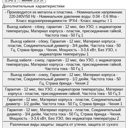
3,5-6
1
менее 3,5
37
Дополнительные характеристики
- Производится из металла и пластика. - Номинальное напряжение:
220-240V/50 Hz - Номинальное давление воды: 0.04 - 0.6 Мпа -
Класс водонепроницаемости: IPX4 - Класс защиты: I
1
Выход кабеля - сбоку, гарантия - 12 мес, без УЗО, с индикатором
температуры, Материал корпуса - пластик, присоединение гайкой,
Частота тока - 50 Гц
1
Выход кабеля - сбоку, Гарантия - 12 мес, Материал корпуса -
пластик, Соединительный диаметр - 3/4 дюйм, Частота тока - 50
Гц, Страна бренда - Чехия, Мощность - 3-3,6 кВт, Без УЗО, с
индикатором температуры
1
Выход кабеля - снизу, гарантия - 12 мес, без УЗО, с индикатором
температуры, Материал корпуса - пластик, присоединение гайкой,
Частота тока - 50 Гц
1
Выход кабеля - снизу, Гарантия - 12 мес, Материал корпуса -
пластик, Соединительный диаметр - 1/2 дюйм, Частота тока - 50
Гц, Страна бренда - Чехия
2
Гарантия - 12 мес, без УЗО, с индикатором температуры, Материал
корпуса - пластик, присоединение гайкой, Частота тока - 50 Гц
3
Гарантия - 12 мес, Материал корпуса - пластик, Соединительный
диаметр - 1/2 дюйм, Частота тока - 50 Гц, Страна бренда - Чехия
1
Гарантия - 12 мес, Материал корпуса - пластик, Соединительный
диаметр - 3/4 дюйм, Частота тока - 50 Гц, Страна бренда - Чехия,
Мощность - 3-3,6 кВт, Без УЗО, без индикатора температуры
2
Различные виды защиты: защита от утечки, защита от сухого