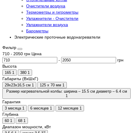
Очистители воздуха
Термометры и гигрометры
Увлажнители - Очистители
Увлажнители воздуха
Барометры
Электрические проточные водонагреватели
Фильтр
710
-
2050
грн
Цена
-
грн
Высота
165
1
380
1
Габариты (ВхШхГ)
29х23х16,5 см
1
125 x 70 мм
1
Размер нагревательной колбы: ширина – 15.5 см диаметр – 6.4 см
1
Гарантия
3 месяца
1
6 месяцев
1
12 месяцев
1
Глубина
60
1
68
1
Диапазон мощности, кВт