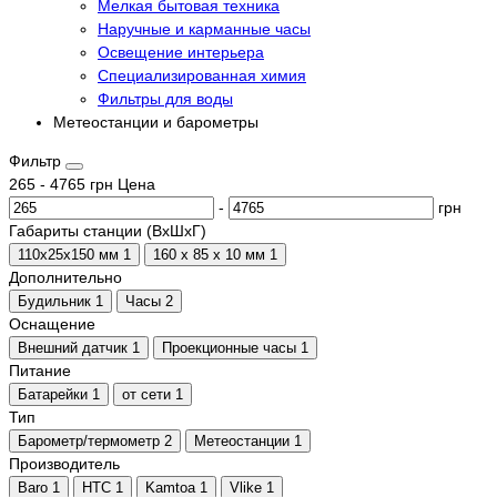
Мелкая бытовая техника
Наручные и карманные часы
Освещение интерьера
Специализированная химия
Фильтры для воды
Метеостанции и барометры
Фильтр
265
-
4765
грн
Цена
-
грн
Габариты станции (ВхШхГ)
110х25х150 мм
1
160 х 85 х 10 мм
1
Дополнительно
Будильник
1
Часы
2
Оснащение
Внешний датчик
1
Проекционные часы
1
Питание
Батарейки
1
от сети
1
Тип
Барометр/термометр
2
Метеостанции
1
Производитель
Baro
1
HTC
1
Kamtoa
1
Vlike
1