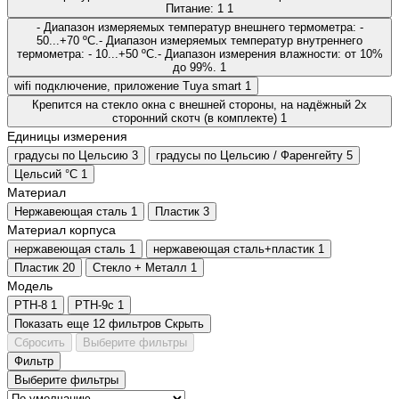
Питание: 1
1
- Диапазон измеряемых температур внешнего термометра: -
50...+70 ºС.- Диапазон измеряемых температур внутреннего
термометра: - 10...+50 ºС.- Диапазон измерения влажности: от 10%
до 99%.
1
wifi подключение, приложение Tuya smart
1
Крепится на стекло окна с внешней стороны, на надёжный 2х
сторонний скотч (в комплекте)
1
Единицы измерения
градусы по Цельсию
3
градусы по Цельсию / Фаренгейту
5
Цельсий °C
1
Материал
Нержавеющая сталь
1
Пластик
3
Материал корпуса
нержавеющая сталь
1
нержавеющая сталь+пластик
1
Пластик
20
Стекло + Металл
1
Модель
PTH-8
1
PTH-9с
1
Показать еще 12 фильтров
Скрыть
Сбросить
Выберите фильтры
Фильтр
Выберите фильтры