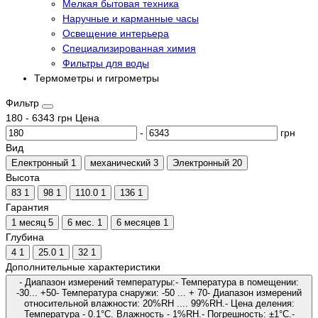
Мелкая бытовая техника
Наручные и карманные часы
Освещение интерьера
Специализированная химия
Фильтры для воды
Термометры и гигрометры
Фильтр
180
-
6343
грн
Цена
-
грн
Вид
Електронный
1
механический
3
Электронный
20
Высота
83
1
98
1
110.0
1
136
1
Гарантия
1 месяц
5
6 мес.
1
6 месяцев
1
Глубина
4
1
25.0
1
32
1
Дополнительные характеристики
- Диапазон измерений температуры:- Температура в помещении:
-30... +50- Температура снаружи: -50 ... + 70- Диапазон измерений
относительной влажности: 20%RH .... 99%RH.- Цена деления:
Температура - 0.1°C. Влажность - 1%RH.- Погрешность: ±1°C.-