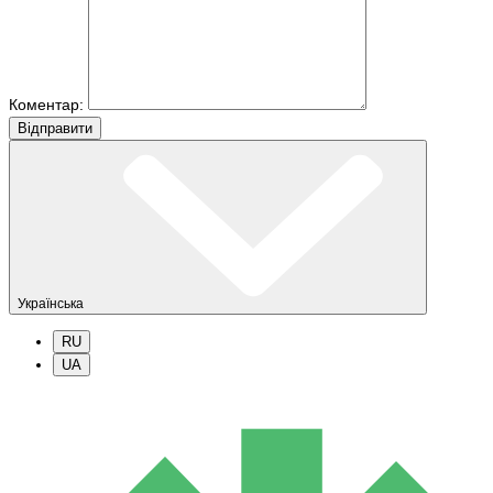
Коментар:
Вiдправити
Українська
RU
UA