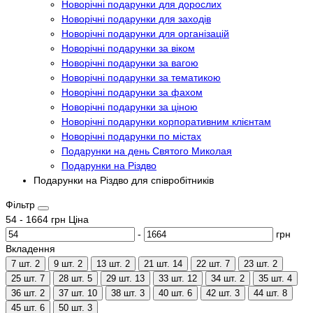
Новорічні подарунки для дорослих
Новорічні подарунки для заходів
Новорічні подарунки для організацій
Новорічні подарунки за віком
Новорічні подарунки за вагою
Новорічні подарунки за тематикою
Новорічні подарунки за фахом
Новорічні подарунки за ціною
Новорічні подарунки корпоративним клієнтам
Новорічні подарунки по містах
Подарунки на день Святого Миколая
Подарунки на Різдво
Подарунки на Різдво для співробітників
Фільтр
54
-
1664
грн
Ціна
-
грн
Вкладення
7 шт.
2
9 шт.
2
13 шт.
2
21 шт.
14
22 шт.
7
23 шт.
2
25 шт.
7
28 шт.
5
29 шт.
13
33 шт.
12
34 шт.
2
35 шт.
4
36 шт.
2
37 шт.
10
38 шт.
3
40 шт.
6
42 шт.
3
44 шт.
8
45 шт.
6
50 шт.
3