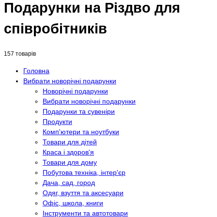
Подарунки на Різдво для
співробітників
157 товарів
Головна
Вибрати новорічні подарунки
Новорічні подарунки
Вибрати новорічні подарунки
Подарунки та сувеніри
Продукти
Комп'ютери та ноутбуки
Товари для дітей
Краса і здоров'я
Товари для дому
Побутова техніка, інтер'єр
Дача, сад, город
Одяг, взуття та аксесуари
Офіс, школа, книги
Інструменти та автотовари