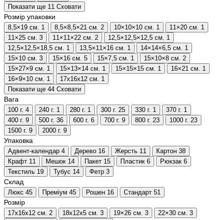
Показати ще 11
Сховати
Розмір упаковки
8,5×19 см.
1
8,5×8,5×21 см.
2
10×10×10 см.
1
11×20 см.
1
11×25 см.
3
11×11×22 см.
2
12,5×12,5×12,5 см.
1
12,5×12,5×18,5 см.
1
13,5×11×16 см.
1
14×14×6,5 см.
1
15×10 см.
3
15×16 см.
5
15×7,5 см.
1
15×10×8 см.
2
15×27×9 см.
1
15×13×14 см.
1
15×15×15 см.
1
16×21 см.
1
16×9×10 см.
1
17х16х12 см.
1
Показати ще 44
Сховати
Вага
100 г.
4
240 г.
1
280 г.
1
300 г.
25
330 г.
1
370 г.
1
400 г.
9
500 г.
36
600 г.
6
700 г.
9
800 г.
23
1000 г.
23
1500 г.
9
2000 г.
9
Упаковка
Адвент-календар
4
Дерево
16
Жерсть
11
Картон
38
Крафт
11
Мешок
14
Пакет
15
Пластик
6
Рюкзак
6
Текстиль
19
Тубус
14
Фетр
3
Склад
Люкс
45
Преміум
45
Рошен
16
Стандарт
51
Розмір
17х16х12 см.
2
18х12х5 см.
3
19×26 см.
3
22×30 см.
3