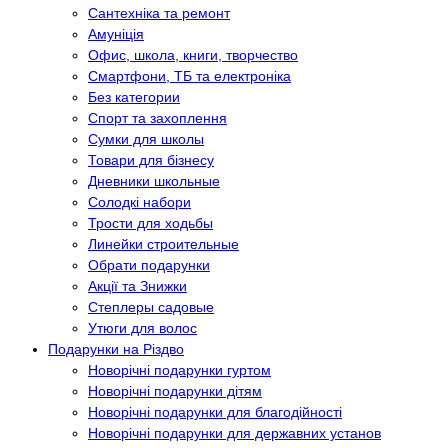
Сантехніка та ремонт
Амуніція
Офис, школа, книги, творчество
Смартфони, ТБ та електроніка
Без категории
Спорт та захоплення
Сумки для школы
Товари для бізнесу
Дневники школьные
Солодкі набори
Трости для ходьбы
Линейки строительные
Обрати подарунки
Акції та Знижки
Степлеры садовые
Утюги для волос
Подарунки на Різдво
Новорічні подарунки гуртом
Новорічні подарунки дітям
Новорічні подарунки для благодійності
Новорічні подарунки для державних установ