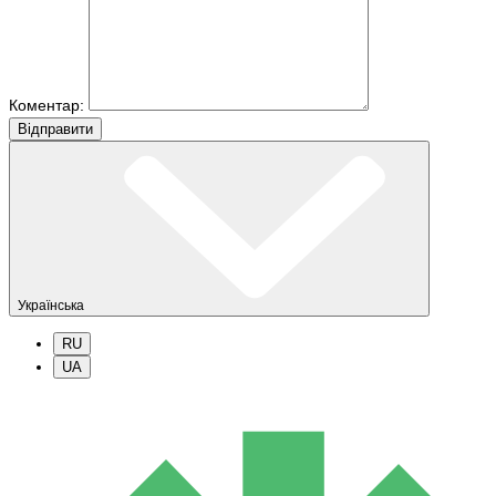
Коментар:
Вiдправити
Українська
RU
UA