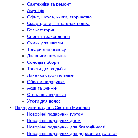
Сантехніка та ремонт
Амуніція
Офис, школа, книги, творчество
Смартфони, ТБ та електроніка
Без категории
Спорт та захоплення
Сумки для школы
Товари для бізнесу
Дневники школьные
Солодкі набори
Трости для ходьбы
Линейки строительные
Обрати подарунки
Акції та Знижки
Степлеры садовые
Утюги для волос
Подарунки на день Святого Миколая
Новорічні подарунки гуртом
Новорічні подарунки дітям
Новорічні подарунки для благодійності
Новорічні подарунки для державних установ