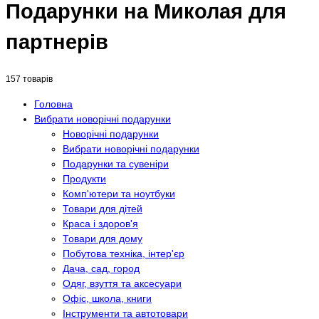
Подарунки на Миколая для
партнерів
157 товарів
Головна
Вибрати новорічні подарунки
Новорічні подарунки
Вибрати новорічні подарунки
Подарунки та сувеніри
Продукти
Комп'ютери та ноутбуки
Товари для дітей
Краса і здоров'я
Товари для дому
Побутова техніка, інтер'єр
Дача, сад, город
Одяг, взуття та аксесуари
Офіс, школа, книги
Інструменти та автотовари