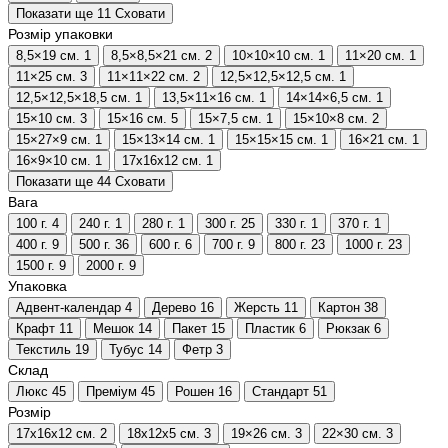
Показати ще 11
Сховати
Розмір упаковки
8,5×19 см.
1
8,5×8,5×21 см.
2
10×10×10 см.
1
11×20 см.
1
11×25 см.
3
11×11×22 см.
2
12,5×12,5×12,5 см.
1
12,5×12,5×18,5 см.
1
13,5×11×16 см.
1
14×14×6,5 см.
1
15×10 см.
3
15×16 см.
5
15×7,5 см.
1
15×10×8 см.
2
15×27×9 см.
1
15×13×14 см.
1
15×15×15 см.
1
16×21 см.
1
16×9×10 см.
1
17х16х12 см.
1
Показати ще 44
Сховати
Вага
100 г.
4
240 г.
1
280 г.
1
300 г.
25
330 г.
1
370 г.
1
400 г.
9
500 г.
36
600 г.
6
700 г.
9
800 г.
23
1000 г.
23
1500 г.
9
2000 г.
9
Упаковка
Адвент-календар
4
Дерево
16
Жерсть
11
Картон
38
Крафт
11
Мешок
14
Пакет
15
Пластик
6
Рюкзак
6
Текстиль
19
Тубус
14
Фетр
3
Склад
Люкс
45
Преміум
45
Рошен
16
Стандарт
51
Розмір
17х16х12 см.
2
18х12х5 см.
3
19×26 см.
3
22×30 см.
3