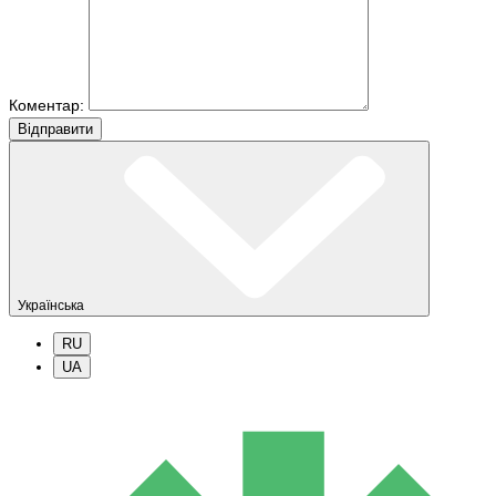
Коментар:
Вiдправити
Українська
RU
UA