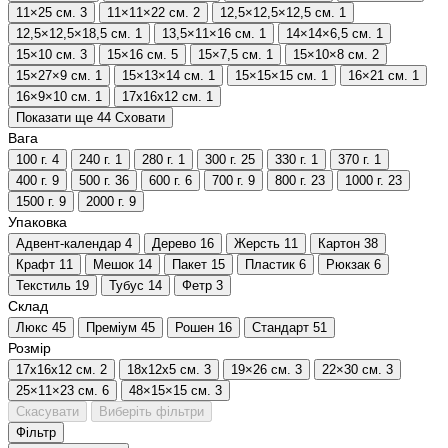
11×25 см.
3
11×11×22 см.
2
12,5×12,5×12,5 см.
1
12,5×12,5×18,5 см.
1
13,5×11×16 см.
1
14×14×6,5 см.
1
15×10 см.
3
15×16 см.
5
15×7,5 см.
1
15×10×8 см.
2
15×27×9 см.
1
15×13×14 см.
1
15×15×15 см.
1
16×21 см.
1
16×9×10 см.
1
17х16х12 см.
1
Показати ще 44
Сховати
Вага
100 г.
4
240 г.
1
280 г.
1
300 г.
25
330 г.
1
370 г.
1
400 г.
9
500 г.
36
600 г.
6
700 г.
9
800 г.
23
1000 г.
23
1500 г.
9
2000 г.
9
Упаковка
Адвент-календар
4
Дерево
16
Жерсть
11
Картон
38
Крафт
11
Мешок
14
Пакет
15
Пластик
6
Рюкзак
6
Текстиль
19
Тубус
14
Фетр
3
Склад
Люкс
45
Преміум
45
Рошен
16
Стандарт
51
Розмір
17х16х12 см.
2
18х12х5 см.
3
19×26 см.
3
22×30 см.
3
25×11×23 см.
6
48×15×15 см.
3
Скасувати
Виберіть фільтри
Фільтр