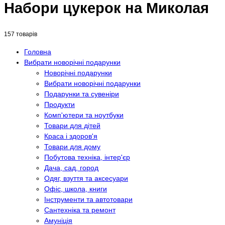
Набори цукерок на Миколая
157 товарів
Головна
Вибрати новорічні подарунки
Новорічні подарунки
Вибрати новорічні подарунки
Подарунки та сувеніри
Продукти
Комп'ютери та ноутбуки
Товари для дітей
Краса і здоров'я
Товари для дому
Побутова техніка, інтер'єр
Дача, сад, город
Одяг, взуття та аксесуари
Офіс, школа, книги
Інструменти та автотовари
Сантехніка та ремонт
Амуніція