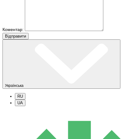
Коментар:
Вiдправити
Українська
RU
UA