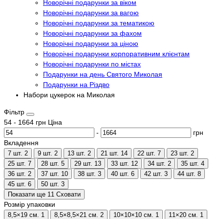
Новорічні подарунки за віком
Новорічні подарунки за вагою
Новорічні подарунки за тематикою
Новорічні подарунки за фахом
Новорічні подарунки за ціною
Новорічні подарунки корпоративним клієнтам
Новорічні подарунки по містах
Подарунки на день Святого Миколая
Подарунки на Різдво
Набори цукерок на Миколая
Фільтр
54
-
1664
грн
Ціна
-
грн
Вкладення
7 шт.
2
9 шт.
2
13 шт.
2
21 шт.
14
22 шт.
7
23 шт.
2
25 шт.
7
28 шт.
5
29 шт.
13
33 шт.
12
34 шт.
2
35 шт.
4
36 шт.
2
37 шт.
10
38 шт.
3
40 шт.
6
42 шт.
3
44 шт.
8
45 шт.
6
50 шт.
3
Показати ще 11
Сховати
Розмір упаковки
8,5×19 см.
1
8,5×8,5×21 см.
2
10×10×10 см.
1
11×20 см.
1