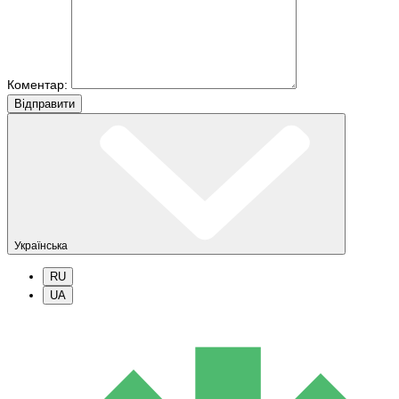
Коментар:
Вiдправити
Українська
RU
UA