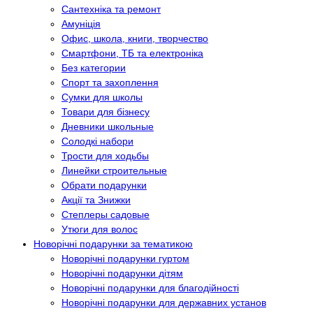
Сантехніка та ремонт
Амуніція
Офис, школа, книги, творчество
Смартфони, ТБ та електроніка
Без категории
Спорт та захоплення
Сумки для школы
Товари для бізнесу
Дневники школьные
Солодкі набори
Трости для ходьбы
Линейки строительные
Обрати подарунки
Акції та Знижки
Степлеры садовые
Утюги для волос
Новорічні подарунки за тематикою
Новорічні подарунки гуртом
Новорічні подарунки дітям
Новорічні подарунки для благодійності
Новорічні подарунки для державних установ