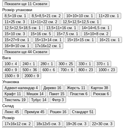
Показати ще 11
Сховати
Розмір упаковки
8,5×19 см.
1
8,5×8,5×21 см.
2
10×10×10 см.
1
11×20 см.
1
11×25 см.
3
11×11×22 см.
2
12,5×12,5×12,5 см.
1
12,5×12,5×18,5 см.
1
13,5×11×16 см.
1
14×14×6,5 см.
1
15×10 см.
3
15×16 см.
5
15×7,5 см.
1
15×10×8 см.
2
15×27×9 см.
1
15×13×14 см.
1
15×15×15 см.
1
16×21 см.
1
16×9×10 см.
1
17х16х12 см.
1
Показати ще 44
Сховати
Вага
100 г.
4
240 г.
1
280 г.
1
300 г.
25
330 г.
1
370 г.
1
400 г.
9
500 г.
36
600 г.
6
700 г.
9
800 г.
23
1000 г.
23
1500 г.
9
2000 г.
9
Упаковка
Адвент-календар
4
Дерево
16
Жерсть
11
Картон
38
Крафт
11
Мешок
14
Пакет
15
Пластик
6
Рюкзак
6
Текстиль
19
Тубус
14
Фетр
3
Склад
Люкс
45
Преміум
45
Рошен
16
Стандарт
51
Розмір
17х16х12 см.
2
18х12х5 см.
3
19×26 см.
3
22×30 см.
3