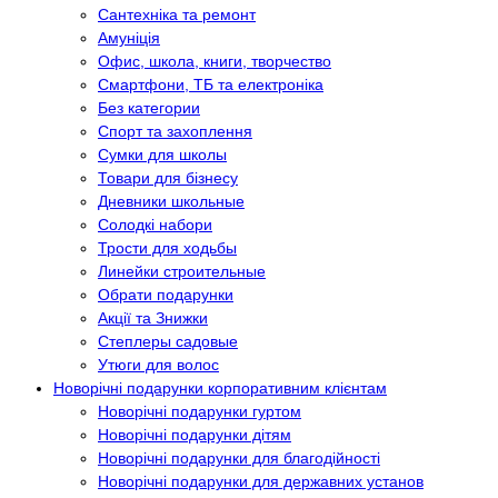
Сантехніка та ремонт
Амуніція
Офис, школа, книги, творчество
Смартфони, ТБ та електроніка
Без категории
Спорт та захоплення
Сумки для школы
Товари для бізнесу
Дневники школьные
Солодкі набори
Трости для ходьбы
Линейки строительные
Обрати подарунки
Акції та Знижки
Степлеры садовые
Утюги для волос
Новорічні подарунки корпоративним клієнтам
Новорічні подарунки гуртом
Новорічні подарунки дітям
Новорічні подарунки для благодійності
Новорічні подарунки для державних установ