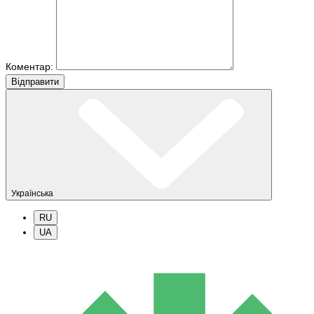
Коментар:
Вiдправити
Українська
RU
UA