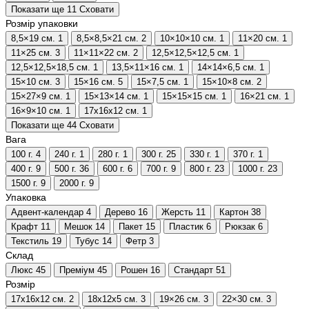
Показати ще 11
Сховати
Розмір упаковки
8,5×19 см.
1
8,5×8,5×21 см.
2
10×10×10 см.
1
11×20 см.
1
11×25 см.
3
11×11×22 см.
2
12,5×12,5×12,5 см.
1
12,5×12,5×18,5 см.
1
13,5×11×16 см.
1
14×14×6,5 см.
1
15×10 см.
3
15×16 см.
5
15×7,5 см.
1
15×10×8 см.
2
15×27×9 см.
1
15×13×14 см.
1
15×15×15 см.
1
16×21 см.
1
16×9×10 см.
1
17х16х12 см.
1
Показати ще 44
Сховати
Вага
100 г.
4
240 г.
1
280 г.
1
300 г.
25
330 г.
1
370 г.
1
400 г.
9
500 г.
36
600 г.
6
700 г.
9
800 г.
23
1000 г.
23
1500 г.
9
2000 г.
9
Упаковка
Адвент-календар
4
Дерево
16
Жерсть
11
Картон
38
Крафт
11
Мешок
14
Пакет
15
Пластик
6
Рюкзак
6
Текстиль
19
Тубус
14
Фетр
3
Склад
Люкс
45
Преміум
45
Рошен
16
Стандарт
51
Розмір
17х16х12 см.
2
18х12х5 см.
3
19×26 см.
3
22×30 см.
3