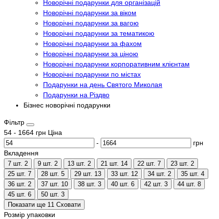
Новорічні подарунки для організацій
Новорічні подарунки за віком
Новорічні подарунки за вагою
Новорічні подарунки за тематикою
Новорічні подарунки за фахом
Новорічні подарунки за ціною
Новорічні подарунки корпоративним клієнтам
Новорічні подарунки по містах
Подарунки на день Святого Миколая
Подарунки на Різдво
Бізнес новорічні подарунки
Фільтр
54
-
1664
грн
Ціна
-
грн
Вкладення
7 шт.
2
9 шт.
2
13 шт.
2
21 шт.
14
22 шт.
7
23 шт.
2
25 шт.
7
28 шт.
5
29 шт.
13
33 шт.
12
34 шт.
2
35 шт.
4
36 шт.
2
37 шт.
10
38 шт.
3
40 шт.
6
42 шт.
3
44 шт.
8
45 шт.
6
50 шт.
3
Показати ще 11
Сховати
Розмір упаковки