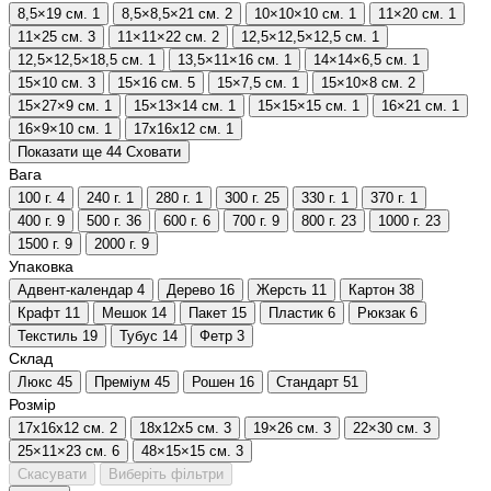
8,5×19 см.
1
8,5×8,5×21 см.
2
10×10×10 см.
1
11×20 см.
1
11×25 см.
3
11×11×22 см.
2
12,5×12,5×12,5 см.
1
12,5×12,5×18,5 см.
1
13,5×11×16 см.
1
14×14×6,5 см.
1
15×10 см.
3
15×16 см.
5
15×7,5 см.
1
15×10×8 см.
2
15×27×9 см.
1
15×13×14 см.
1
15×15×15 см.
1
16×21 см.
1
16×9×10 см.
1
17х16х12 см.
1
Показати ще 44
Сховати
Вага
100 г.
4
240 г.
1
280 г.
1
300 г.
25
330 г.
1
370 г.
1
400 г.
9
500 г.
36
600 г.
6
700 г.
9
800 г.
23
1000 г.
23
1500 г.
9
2000 г.
9
Упаковка
Адвент-календар
4
Дерево
16
Жерсть
11
Картон
38
Крафт
11
Мешок
14
Пакет
15
Пластик
6
Рюкзак
6
Текстиль
19
Тубус
14
Фетр
3
Склад
Люкс
45
Преміум
45
Рошен
16
Стандарт
51
Розмір
17х16х12 см.
2
18х12х5 см.
3
19×26 см.
3
22×30 см.
3
25×11×23 см.
6
48×15×15 см.
3
Скасувати
Виберіть фільтри