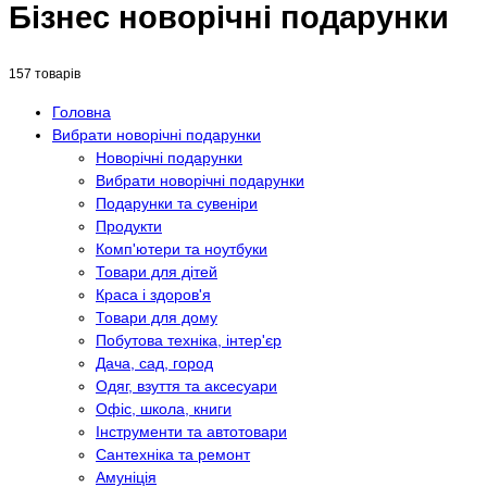
Бізнес новорічні подарунки
157 товарів
Головна
Вибрати новорічні подарунки
Новорічні подарунки
Вибрати новорічні подарунки
Подарунки та сувеніри
Продукти
Комп'ютери та ноутбуки
Товари для дітей
Краса і здоров'я
Товари для дому
Побутова техніка, інтер'єр
Дача, сад, город
Одяг, взуття та аксесуари
Офіс, школа, книги
Інструменти та автотовари
Сантехніка та ремонт
Амуніція