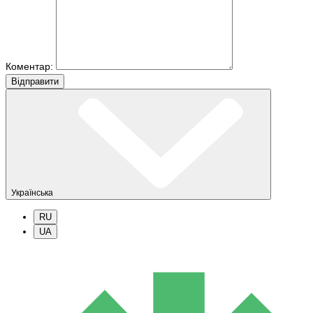
Коментар:
Вiдправити
Українська
RU
UA