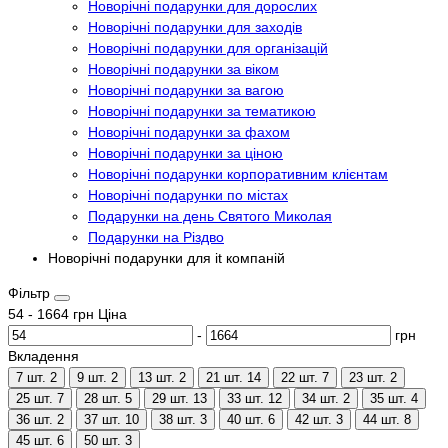
Новорічні подарунки для дорослих
Новорічні подарунки для заходів
Новорічні подарунки для організацій
Новорічні подарунки за віком
Новорічні подарунки за вагою
Новорічні подарунки за тематикою
Новорічні подарунки за фахом
Новорічні подарунки за ціною
Новорічні подарунки корпоративним клієнтам
Новорічні подарунки по містах
Подарунки на день Святого Миколая
Подарунки на Різдво
Новорічні подарунки для it компаній
Фільтр
54
-
1664
грн
Ціна
-
грн
Вкладення
7 шт.
2
9 шт.
2
13 шт.
2
21 шт.
14
22 шт.
7
23 шт.
2
25 шт.
7
28 шт.
5
29 шт.
13
33 шт.
12
34 шт.
2
35 шт.
4
36 шт.
2
37 шт.
10
38 шт.
3
40 шт.
6
42 шт.
3
44 шт.
8
45 шт.
6
50 шт.
3