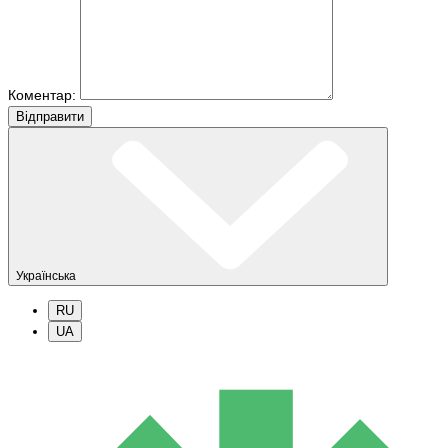
Коментар:
Вiдправити
Українська
RU
UA