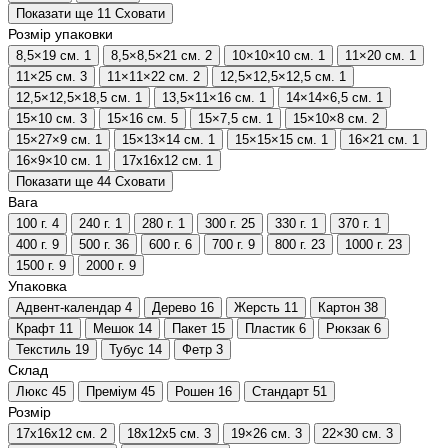
Показати ще 11
Сховати
Розмір упаковки
8,5×19 см.
1
8,5×8,5×21 см.
2
10×10×10 см.
1
11×20 см.
1
11×25 см.
3
11×11×22 см.
2
12,5×12,5×12,5 см.
1
12,5×12,5×18,5 см.
1
13,5×11×16 см.
1
14×14×6,5 см.
1
15×10 см.
3
15×16 см.
5
15×7,5 см.
1
15×10×8 см.
2
15×27×9 см.
1
15×13×14 см.
1
15×15×15 см.
1
16×21 см.
1
16×9×10 см.
1
17х16х12 см.
1
Показати ще 44
Сховати
Вага
100 г.
4
240 г.
1
280 г.
1
300 г.
25
330 г.
1
370 г.
1
400 г.
9
500 г.
36
600 г.
6
700 г.
9
800 г.
23
1000 г.
23
1500 г.
9
2000 г.
9
Упаковка
Адвент-календар
4
Дерево
16
Жерсть
11
Картон
38
Крафт
11
Мешок
14
Пакет
15
Пластик
6
Рюкзак
6
Текстиль
19
Тубус
14
Фетр
3
Склад
Люкс
45
Преміум
45
Рошен
16
Стандарт
51
Розмір
17х16х12 см.
2
18х12х5 см.
3
19×26 см.
3
22×30 см.
3