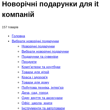
Новорічні подарунки для it
компаній
157 товарів
Головна
Вибрати новорічні подарунки
Новорічні подарунки
Вибрати новорічні подарунки
Подарунки та сувеніри
Продукти
Комп'ютери та ноутбуки
Товари для дітей
Краса і здоров'я
Товари для дому
Побутова техніка, інтер'єр
Дача, сад, город
Одяг, взуття та аксесуари
Офіс, школа, книги
Інструменти та автотовари