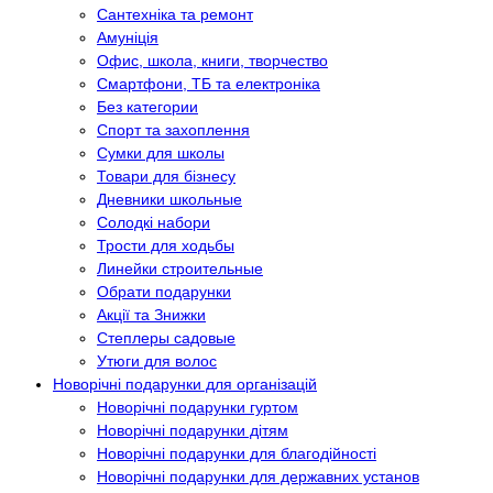
Сантехніка та ремонт
Амуніція
Офис, школа, книги, творчество
Смартфони, ТБ та електроніка
Без категории
Спорт та захоплення
Сумки для школы
Товари для бізнесу
Дневники школьные
Солодкі набори
Трости для ходьбы
Линейки строительные
Обрати подарунки
Акції та Знижки
Степлеры садовые
Утюги для волос
Новорічні подарунки для організацій
Новорічні подарунки гуртом
Новорічні подарунки дітям
Новорічні подарунки для благодійності
Новорічні подарунки для державних установ