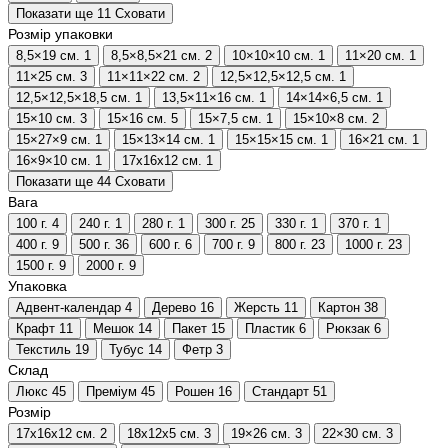
Показати ще 11
Сховати
Розмір упаковки
8,5×19 см.
1
8,5×8,5×21 см.
2
10×10×10 см.
1
11×20 см.
1
11×25 см.
3
11×11×22 см.
2
12,5×12,5×12,5 см.
1
12,5×12,5×18,5 см.
1
13,5×11×16 см.
1
14×14×6,5 см.
1
15×10 см.
3
15×16 см.
5
15×7,5 см.
1
15×10×8 см.
2
15×27×9 см.
1
15×13×14 см.
1
15×15×15 см.
1
16×21 см.
1
16×9×10 см.
1
17х16х12 см.
1
Показати ще 44
Сховати
Вага
100 г.
4
240 г.
1
280 г.
1
300 г.
25
330 г.
1
370 г.
1
400 г.
9
500 г.
36
600 г.
6
700 г.
9
800 г.
23
1000 г.
23
1500 г.
9
2000 г.
9
Упаковка
Адвент-календар
4
Дерево
16
Жерсть
11
Картон
38
Крафт
11
Мешок
14
Пакет
15
Пластик
6
Рюкзак
6
Текстиль
19
Тубус
14
Фетр
3
Склад
Люкс
45
Преміум
45
Рошен
16
Стандарт
51
Розмір
17х16х12 см.
2
18х12х5 см.
3
19×26 см.
3
22×30 см.
3