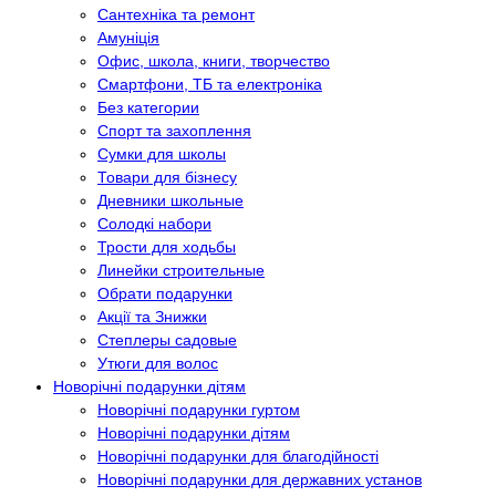
Сантехніка та ремонт
Амуніція
Офис, школа, книги, творчество
Смартфони, ТБ та електроніка
Без категории
Спорт та захоплення
Сумки для школы
Товари для бізнесу
Дневники школьные
Солодкі набори
Трости для ходьбы
Линейки строительные
Обрати подарунки
Акції та Знижки
Степлеры садовые
Утюги для волос
Новорічні подарунки дітям
Новорічні подарунки гуртом
Новорічні подарунки дітям
Новорічні подарунки для благодійності
Новорічні подарунки для державних установ