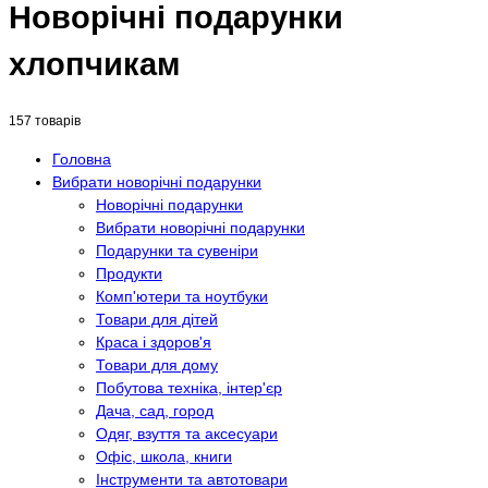
Новорічні подарунки
хлопчикам
157 товарів
Головна
Вибрати новорічні подарунки
Новорічні подарунки
Вибрати новорічні подарунки
Подарунки та сувеніри
Продукти
Комп'ютери та ноутбуки
Товари для дітей
Краса і здоров'я
Товари для дому
Побутова техніка, інтер'єр
Дача, сад, город
Одяг, взуття та аксесуари
Офіс, школа, книги
Інструменти та автотовари