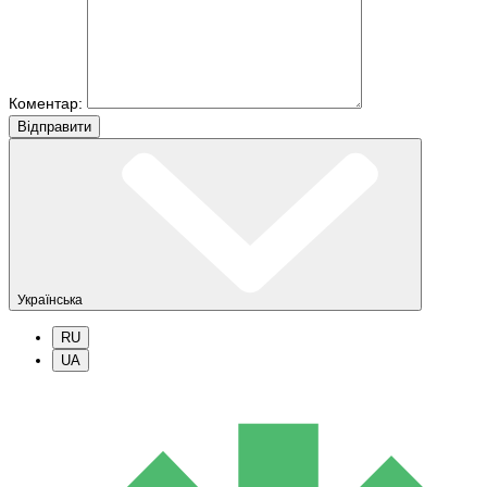
Коментар:
Вiдправити
Українська
RU
UA