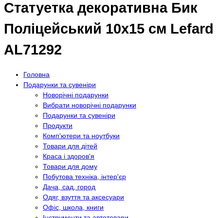
Статуетка декоративна Бик
Поліцейський 10х15 см Lefard
AL71292
Головна
Подарунки та сувеніри
Новорічні подарунки
Вибрати новорічні подарунки
Подарунки та сувеніри
Продукти
Комп'ютери та ноутбуки
Товари для дітей
Краса і здоров'я
Товари для дому
Побутова техніка, інтер'єр
Дача, сад, город
Одяг, взуття та аксесуари
Офіс, школа, книги
Інструменти та автотовари