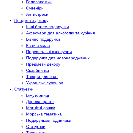
Головоломки
Сувеніри
Антистреси
Предмети декору
Інші бізнес-подарунки
Аксесуари для алкоголю та куріння
Бізнес подарунки
Квіти з мила
Персональні аксесуари
Подарунки для новонароджених
Предмети декору
Скарбнички
Товари для свят
Українські сувеніри
Статуетки
Біжутерниці
Дерева щастя
Магнітні дошки
Морська тематика
Подарункові годинники
Статуетки
Техно-арт