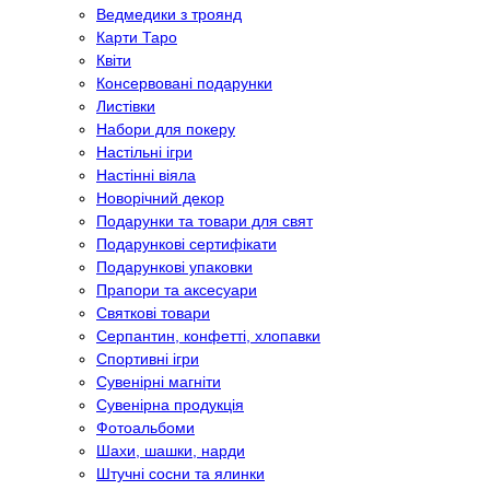
Ведмедики з троянд
Карти Таро
Квіти
Консервовані подарунки
Листівки
Набори для покеру
Настільні ігри
Настінні віяла
Новорічний декор
Подарунки та товари для свят
Подарункові сертифікати
Подарункові упаковки
Прапори та аксесуари
Святкові товари
Серпантин, конфетті, хлопавки
Спортивні ігри
Сувенірні магніти
Сувенірна продукція
Фотоальбоми
Шахи, шашки, нарди
Штучні сосни та ялинки