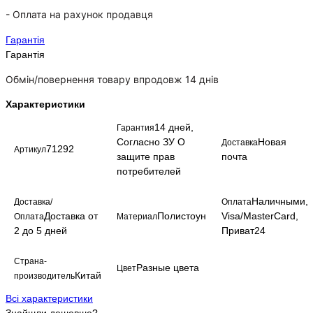
-
Оплата на рахунок продавця
Гарантія
Гарантія
Обмін/повернення товару впродовж 14 днів
Характеристики
14 дней,
Гарантия
Согласно ЗУ О
Новая
Доставка
71292
Артикул
защите прав
почта
потребителей
Наличными,
Доставка/
Оплата
Доставка от
Полистоун
Visa/MasterCard,
Оплата
Материал
2 до 5 дней
Приват24
Страна-
Разные цвета
Цвет
Китай
производитель
Всі характеристики