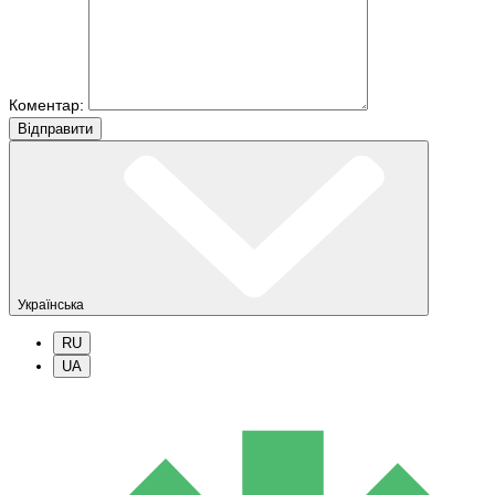
Коментар:
Вiдправити
Українська
RU
UA