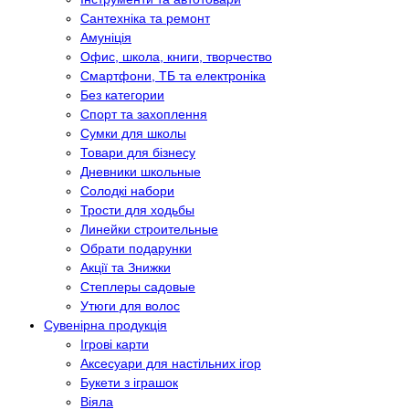
Сантехніка та ремонт
Амуніція
Офис, школа, книги, творчество
Смартфони, ТБ та електроніка
Без категории
Спорт та захоплення
Сумки для школы
Товари для бізнесу
Дневники школьные
Солодкі набори
Трости для ходьбы
Линейки строительные
Обрати подарунки
Акції та Знижки
Степлеры садовые
Утюги для волос
Сувенірна продукція
Ігрові карти
Аксесуари для настільних ігор
Букети з іграшок
Віяла