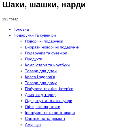
Шахи, шашки, нарди
291 товар
Головна
Подарунки та сувеніри
Новорічні подарунки
Вибрати новорічні подарунки
Подарунки та сувеніри
Продукти
Комп'ютери та ноутбуки
Товари для дітей
Краса і здоров'я
Товари для дому
Побутова техніка, інтер'єр
Дача, сад, город
Одяг, взуття та аксесуари
Офіс, школа, книги
Інструменти та автотовари
Сантехніка та ремонт
Амуніція