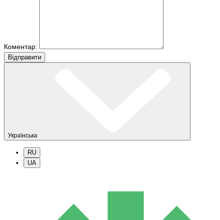
Коментар:
Вiдправити
Українська
RU
UA