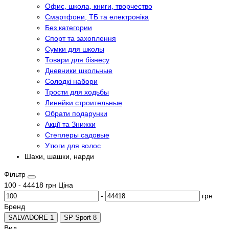
Офис, школа, книги, творчество
Смартфони, ТБ та електроніка
Без категории
Спорт та захоплення
Сумки для школы
Товари для бізнесу
Дневники школьные
Солодкі набори
Трости для ходьбы
Линейки строительные
Обрати подарунки
Акції та Знижки
Степлеры садовые
Утюги для волос
Шахи, шашки, нарди
Фільтр
100
-
44418
грн
Ціна
-
грн
Бренд
SALVADORE
1
SP-Sport
8
Вид