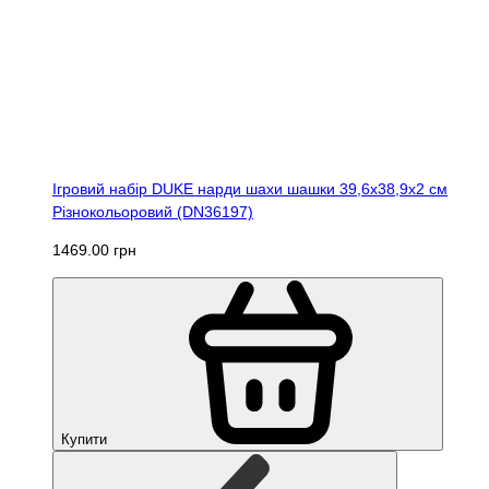
Ігровий набір DUKE нарди шахи шашки 39,6х38,9х2 см
Різнокольоровий (DN36197)
1469.00 грн
Купити