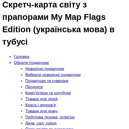
Скретч-карта світу з
прапорами My Map Flags
Edition (українська мова) в
тубусі
Головна
Обрати подарунки
Новорічні подарунки
Вибрати новорічні подарунки
Подарунки та сувеніри
Продукти
Комп'ютери та ноутбуки
Товари для дітей
Краса і здоров'я
Товари для дому
Побутова техніка, інтер'єр
Дача, сад, город