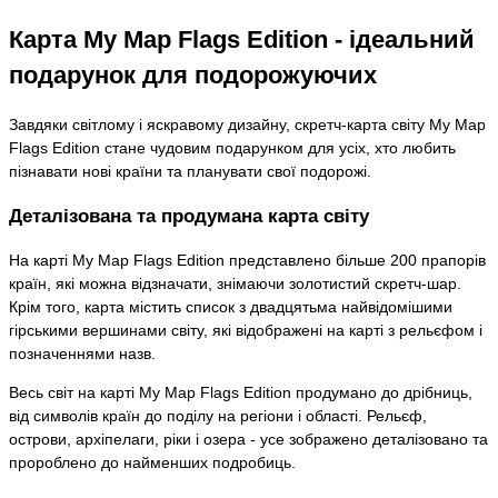
Карта My Map Flags Edition - ідеальний
подарунок для подорожуючих
Завдяки світлому і яскравому дизайну, скретч-карта світу My Map
Flags Edition стане чудовим подарунком для усіх, хто любить
пізнавати нові країни та планувати свої подорожі.
Деталізована та продумана карта світу
На карті My Map Flags Edition представлено більше 200 прапорів
країн, які можна відзначати, знімаючи золотистий скретч-шар.
Крім того, карта містить список з двадцятьма найвідомішими
гірськими вершинами світу, які відображені на карті з рельєфом і
позначеннями назв.
Весь світ на карті My Map Flags Edition продумано до дрібниць,
від символів країн до поділу на регіони і області. Рельєф,
острови, архіпелаги, ріки і озера - усе зображено деталізовано та
пророблено до найменших подробиць.