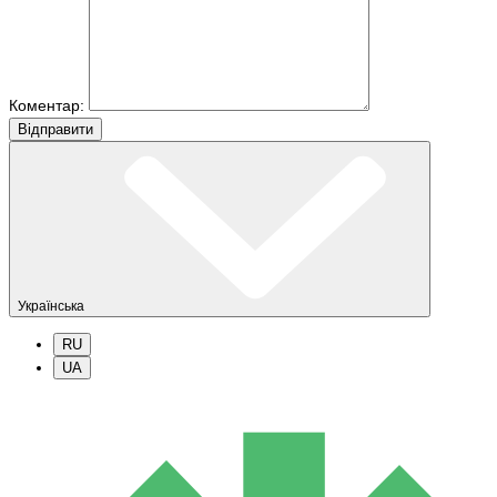
Коментар:
Вiдправити
Українська
RU
UA