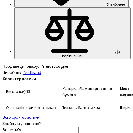
У вибране
До
порівняння
Продавець товару: Рітейл Холдінг
Виробник:
No Brand
Характеристики
Ламинированная
Материал
Мова
63
Висота (см)
бумага
виданн
Горизонтальная
Карта мира
Орієнтація
Тип мапи
Ширина
Всі характеристики
Знайшли дешевше?
Ваше ім’я: