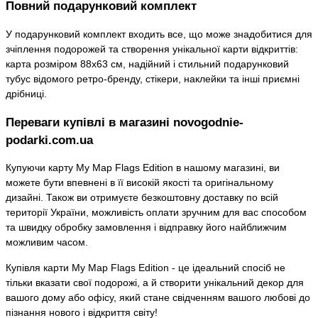
Повний подарунковий комплект
У подарунковий комплект входить все, що може знадобитися для
зчіплення подорожей та створення унікальної карти відкриттів:
карта розміром 88х63 см, надійний і стильний подарунковий
тубус відомого ретро-бренду, стікери, наклейки та інші приємні
дрібниці.
Переваги купівлі в магазині novogodnie-
podarki.com.ua
Купуючи карту My Map Flags Edition в нашому магазині, ви
можете бути впевнені в її високій якості та оригінальному
дизайні. Також ви отримуєте безкоштовну доставку по всій
території України, можливість оплати зручним для вас способом
та швидку обробку замовлення і відправку його найближчим
можливим часом.
Купівля карти My Map Flags Edition - це ідеальний спосіб не
тільки вказати свої подорожі, а й створити унікальний декор для
вашого дому або офісу, який стане свідченням вашого любові до
пізнання нового і відкриття світу!