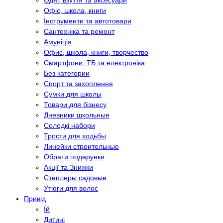
Одяг, взуття та аксесуари
Офіс, школа, книги
Інструменти та автотовари
Сантехніка та ремонт
Амуніція
Офис, школа, книги, творчество
Смартфони, ТБ та електроніка
Без категории
Спорт та захоплення
Сумки для школы
Товари для бізнесу
Дневники школьные
Солодкі набори
Трости для ходьбы
Линейки строительные
Обрати подарунки
Акції та Знижки
Степлеры садовые
Утюги для волос
Привід
Їй
Дитині