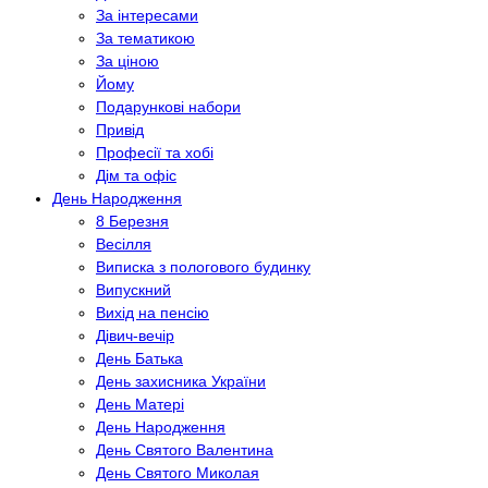
За інтересами
За тематикою
За ціною
Йому
Подарункові набори
Привід
Професії та хобі
Дім та офіс
День Народження
8 Березня
Весілля
Виписка з пологового будинку
Випускний
Вихід на пенсію
Дівич-вечір
День Батька
День захисника України
День Матері
День Народження
День Святого Валентина
День Святого Миколая