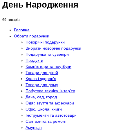
День Народження
69 товарів
Головна
Обрати подарунки
Новорічні подарунки
Вибрати новорічні подарунки
Подарунки та сувеніри
Продукти
Комп'ютери та ноутбуки
Товари для дітей
Краса і здоров'я
Товари для дому
Побутова техніка, інтер'єр
Дача, сад, город
Одяг, взуття та аксесуари
Офіс, школа, книги
Інструменти та автотовари
Сантехніка та ремонт
Амуніція