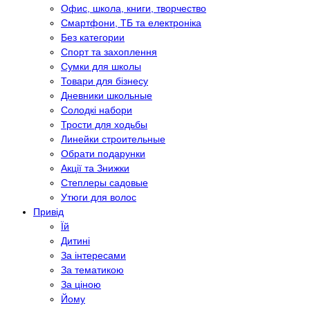
Офис, школа, книги, творчество
Смартфони, ТБ та електроніка
Без категории
Спорт та захоплення
Сумки для школы
Товари для бізнесу
Дневники школьные
Солодкі набори
Трости для ходьбы
Линейки строительные
Обрати подарунки
Акції та Знижки
Степлеры садовые
Утюги для волос
Привід
Їй
Дитині
За інтересами
За тематикою
За ціною
Йому