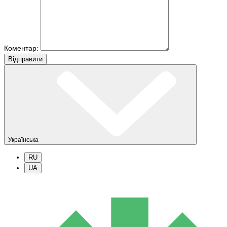
Коментар:
Вiдправити
Українська
RU
UA