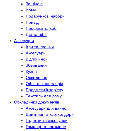
За ціною
Йому
Подарункові набори
Привід
Професії та хобі
Дім та офіс
Аксесуари
Ігри та іграшки
Аксесуари
Відпочинок
Зберігання
Кухня
Освітлення
Офіс та канцелярія
Предмети інтер'єру
Текстиль для дому
Обкладинки документів
Аксесуари для ванної
Візитниці та картхолдери
Гаджети та аксесуари
Гаманці та портмоне