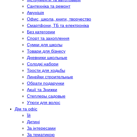
Сантехніка та ремонт
Амуніція
Офис, школа, книги, творчество
Смартфони, ТБ та електроніка
Без категории
Спорт та захоплення
Сумки для школы
Товари для бізнесу
Дневники школьные
Солодкі набори
Трости для ходьбы
Линейки строительные
Обрати подарунки
Акції та Знижки
Степлеры садовые
Утюги для волос
Дім та офіс
Їй
Дитині
За інтересами
За тематикою