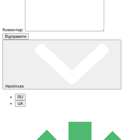
Коментар:
Вiдправити
Українська
RU
UA