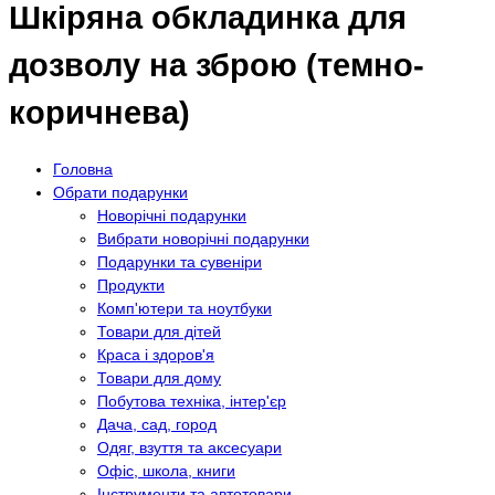
Шкіряна обкладинка для
дозволу на зброю (темно-
коричнева)
Головна
Обрати подарунки
Новорічні подарунки
Вибрати новорічні подарунки
Подарунки та сувеніри
Продукти
Комп'ютери та ноутбуки
Товари для дітей
Краса і здоров'я
Товари для дому
Побутова техніка, інтер'єр
Дача, сад, город
Одяг, взуття та аксесуари
Офіс, школа, книги
Інструменти та автотовари