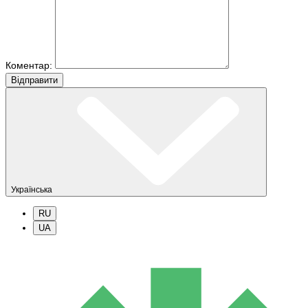
Коментар:
Вiдправити
Українська
RU
UA