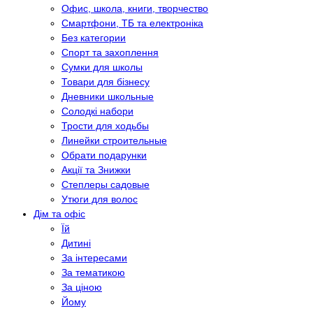
Офис, школа, книги, творчество
Смартфони, ТБ та електроніка
Без категории
Спорт та захоплення
Сумки для школы
Товари для бізнесу
Дневники школьные
Солодкі набори
Трости для ходьбы
Линейки строительные
Обрати подарунки
Акції та Знижки
Степлеры садовые
Утюги для волос
Дім та офіс
Їй
Дитині
За інтересами
За тематикою
За ціною
Йому