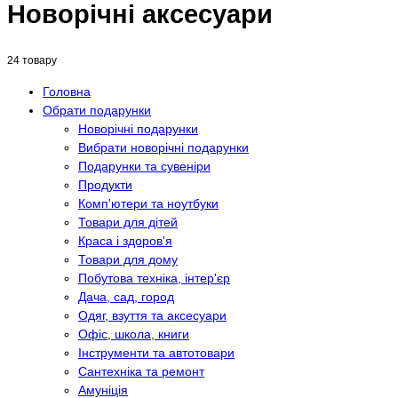
Новорічні аксесуари
24 товару
Головна
Обрати подарунки
Новорічні подарунки
Вибрати новорічні подарунки
Подарунки та сувеніри
Продукти
Комп'ютери та ноутбуки
Товари для дітей
Краса і здоров'я
Товари для дому
Побутова техніка, інтер'єр
Дача, сад, город
Одяг, взуття та аксесуари
Офіс, школа, книги
Інструменти та автотовари
Сантехніка та ремонт
Амуніція