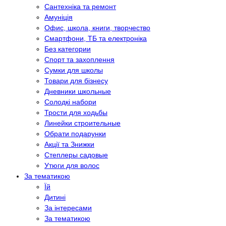
Сантехніка та ремонт
Амуніція
Офис, школа, книги, творчество
Смартфони, ТБ та електроніка
Без категории
Спорт та захоплення
Сумки для школы
Товари для бізнесу
Дневники школьные
Солодкі набори
Трости для ходьбы
Линейки строительные
Обрати подарунки
Акції та Знижки
Степлеры садовые
Утюги для волос
За тематикою
Їй
Дитині
За інтересами
За тематикою