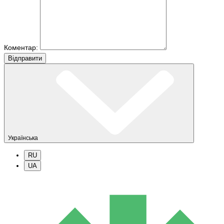
Коментар:
Вiдправити
Українська
RU
UA