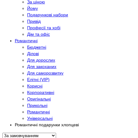
За ціною
Йому
Подарункові набори
Привід
Професії та хобі
Дім та офіс
Романтичні
Бюджетні
Ділові
Для дорослих
Для закоханих
Для саморозвитку
Елітні (VIP)
Корисні
Корпоративні
Оригінальні
Прикольні
Романтичні
Універсальні
Романтичні подарунки хлопцеві