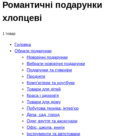
Романтичні подарунки
хлопцеві
1 товар
Головна
Обрати подарунки
Новорічні подарунки
Вибрати новорічні подарунки
Подарунки та сувеніри
Продукти
Комп'ютери та ноутбуки
Товари для дітей
Краса і здоров'я
Товари для дому
Побутова техніка, інтер'єр
Дача, сад, город
Одяг, взуття та аксесуари
Офіс, школа, книги
Інструменти та автотовари