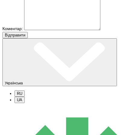
Коментар:
Вiдправити
Українська
RU
UA