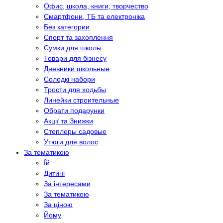
Офис, школа, книги, творчество
Смартфони, ТБ та електроніка
Без категории
Спорт та захоплення
Сумки для школы
Товари для бізнесу
Дневники школьные
Солодкі набори
Трости для ходьбы
Линейки строительные
Обрати подарунки
Акції та Знижки
Степлеры садовые
Утюги для волос
За тематикою
Їй
Дитині
За інтересами
За тематикою
За ціною
Йому