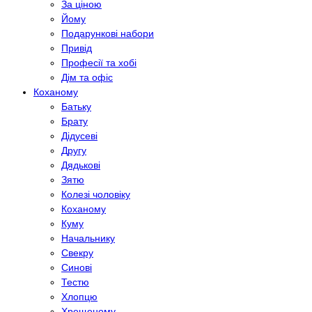
За ціною
Йому
Подарункові набори
Привід
Професії та хобі
Дім та офіс
Коханому
Батьку
Брату
Дідусеві
Другу
Дядькові
Зятю
Колезі чоловіку
Коханому
Куму
Начальнику
Свекру
Синові
Тестю
Хлопцю
Хрещеному