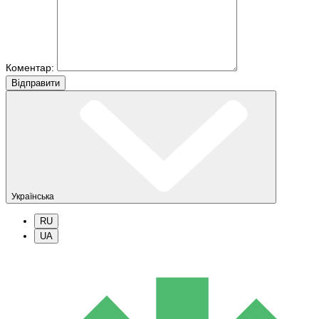
Коментар:
Вiдправити
Українська
RU
UA