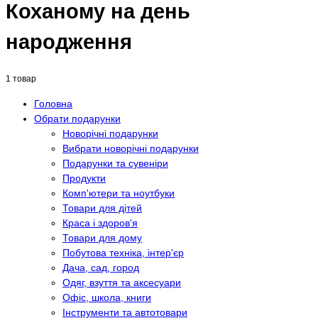
Коханому на день
народження
1 товар
Головна
Обрати подарунки
Новорічні подарунки
Вибрати новорічні подарунки
Подарунки та сувеніри
Продукти
Комп'ютери та ноутбуки
Товари для дітей
Краса і здоров'я
Товари для дому
Побутова техніка, інтер'єр
Дача, сад, город
Одяг, взуття та аксесуари
Офіс, школа, книги
Інструменти та автотовари