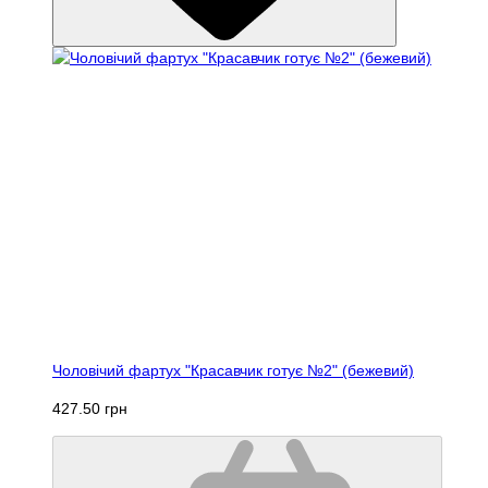
Чоловічий фартух "Красавчик готує №2" (бежевий)
427.50 грн