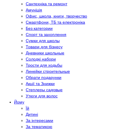
Сантехніка та ремонт
Амуніція
Офис, школа, книги, творчество
Смартфони, ТБ та електроніка
Без категории
Спорт та захоплення
Сумки для школы
Товари для бізнесу
Дневники школьные
Солодкі набори
Трости для ходьбы
Линейки строительные
Обрати подарунки
Акції та Знижки
Степлеры садовые
Утюги для волос
Йому
Їй
Дитині
За інтересами
За тематикою