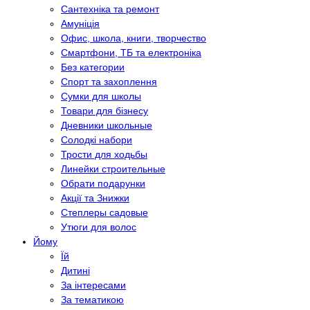
Сантехніка та ремонт
Амуніція
Офис, школа, книги, творчество
Смартфони, ТБ та електроніка
Без категории
Спорт та захоплення
Сумки для школы
Товари для бізнесу
Дневники школьные
Солодкі набори
Трости для ходьбы
Линейки строительные
Обрати подарунки
Акції та Знижки
Степлеры садовые
Утюги для волос
Йому
Їй
Дитині
За інтересами
За тематикою