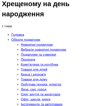
Хрещеному на день
народження
1 товар
Головна
Обрати подарунки
Новорічні подарунки
Вибрати новорічні подарунки
Подарунки та сувеніри
Продукти
Комп'ютери та ноутбуки
Товари для дітей
Краса і здоров'я
Товари для дому
Побутова техніка, інтер'єр
Дача, сад, город
Одяг, взуття та аксесуари
Офіс, школа, книги
Інструменти та автотовари