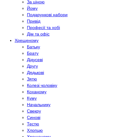
За ціною
Йому
Подарункові набори
Привід
Професії та хобі
Дім та офіс
Хрещеному
Батьку
Брату
Дідусеві
Другу
Дядькові
Зятю
Колезі чоловіку
Коханому
Куму
Начальнику
Свекру
Синові
Тестю
Хлопцю
Хрещеному