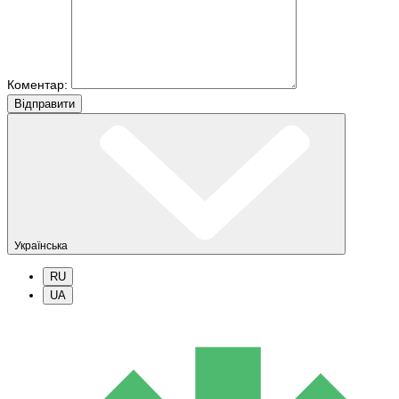
Коментар:
Вiдправити
Українська
RU
UA