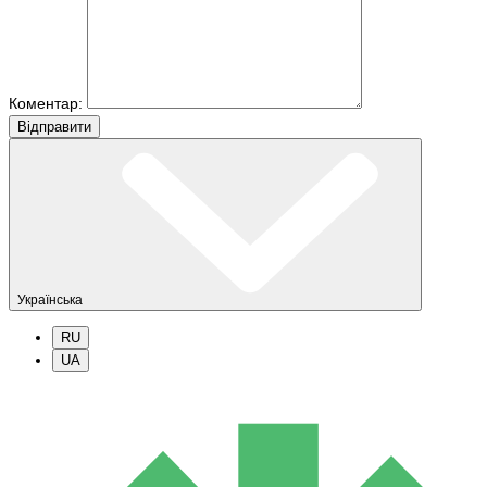
Коментар:
Вiдправити
Українська
RU
UA