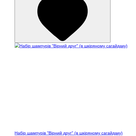
Набір шампурів "Вірний друг" (в шкіряному сагайдаку)