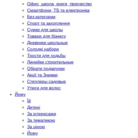
Офис, школа, книги, творчество
Смартфони, ТБ та електроніка
Без категории
Спорт та захоплення
Сумки для школы
Товари для бізнесу
Дневники школьные
Солодкі набори
Трости для ходьбы
Линейки строительные
Обрати подарунки
Акції та Знижки
Степлеры садовые
Утюги для волос
Йому
Їй
Дитині
За інтересами
За тематикою
За ціною
Йому