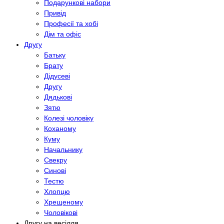
Подарункові набори
Привід
Професії та хобі
Дім та офіс
Другу
Батьку
Брату
Дідусеві
Другу
Дядькові
Зятю
Колезі чоловіку
Коханому
Куму
Начальнику
Свекру
Синові
Тестю
Хлопцю
Хрещеному
Чоловікові
Другу на весілля