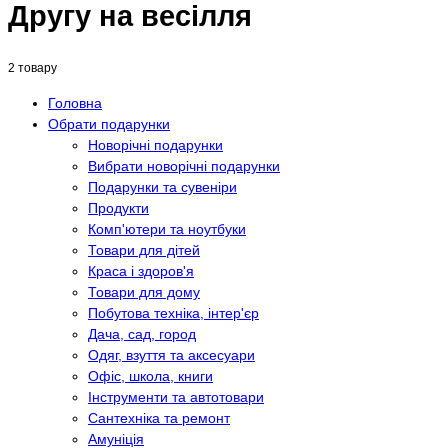
Другу на весілля
2 товару
Головна
Обрати подарунки
Новорічні подарунки
Вибрати новорічні подарунки
Подарунки та сувеніри
Продукти
Комп'ютери та ноутбуки
Товари для дітей
Краса і здоров'я
Товари для дому
Побутова техніка, інтер'єр
Дача, сад, город
Одяг, взуття та аксесуари
Офіс, школа, книги
Інструменти та автотовари
Сантехніка та ремонт
Амуніція