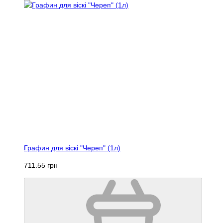
Графин для віскі "Череп" (1л)
711.55 грн