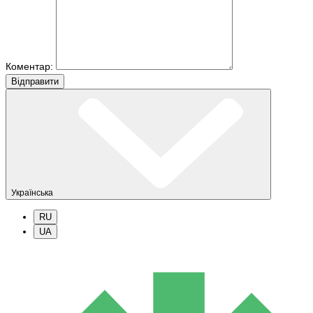
Коментар:
Вiдправити
Українська
RU
UA