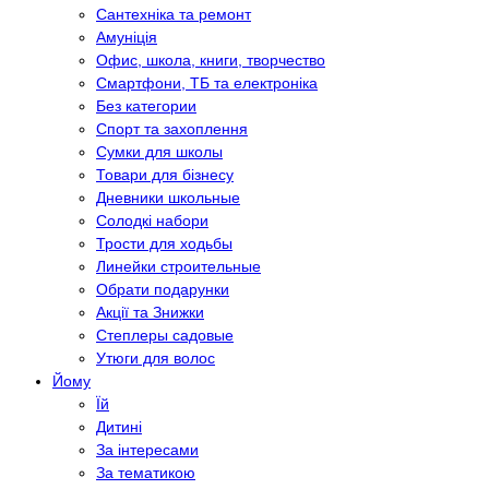
Сантехніка та ремонт
Амуніція
Офис, школа, книги, творчество
Смартфони, ТБ та електроніка
Без категории
Спорт та захоплення
Сумки для школы
Товари для бізнесу
Дневники школьные
Солодкі набори
Трости для ходьбы
Линейки строительные
Обрати подарунки
Акції та Знижки
Степлеры садовые
Утюги для волос
Йому
Їй
Дитині
За інтересами
За тематикою