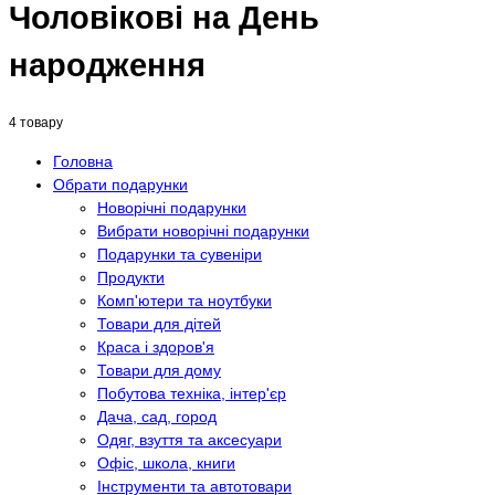
Чоловікові на День
народження
4 товару
Головна
Обрати подарунки
Новорічні подарунки
Вибрати новорічні подарунки
Подарунки та сувеніри
Продукти
Комп'ютери та ноутбуки
Товари для дітей
Краса і здоров'я
Товари для дому
Побутова техніка, інтер'єр
Дача, сад, город
Одяг, взуття та аксесуари
Офіс, школа, книги
Інструменти та автотовари