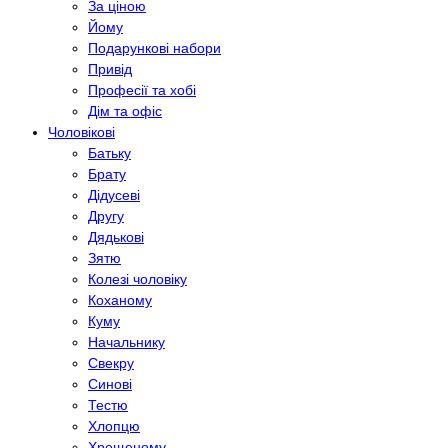
За ціною
Йому
Подарункові набори
Привід
Професії та хобі
Дім та офіс
Чоловікові
Батьку
Брату
Дідусеві
Другу
Дядькові
Зятю
Колезі чоловіку
Коханому
Куму
Начальнику
Свекру
Синові
Тестю
Хлопцю
Хрещеному