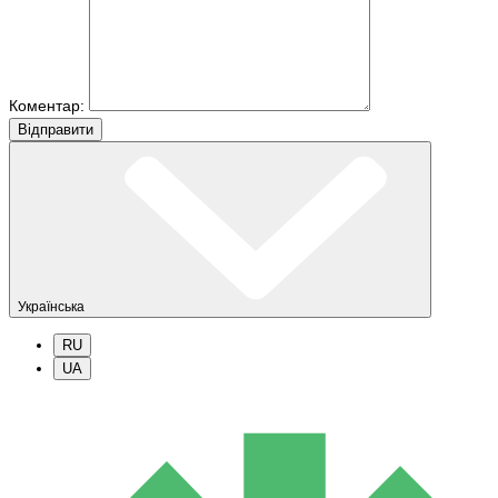
Коментар:
Вiдправити
Українська
RU
UA