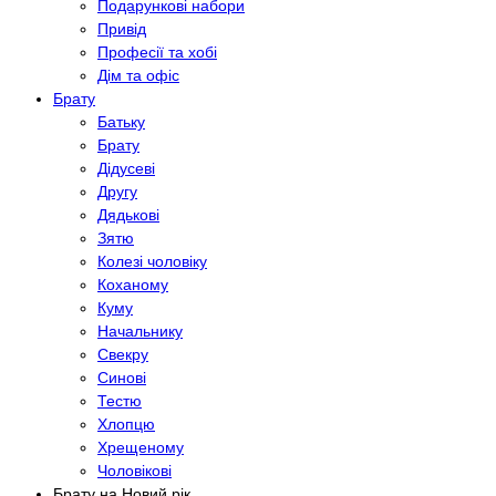
Подарункові набори
Привід
Професії та хобі
Дім та офіс
Брату
Батьку
Брату
Дідусеві
Другу
Дядькові
Зятю
Колезі чоловіку
Коханому
Куму
Начальнику
Свекру
Синові
Тестю
Хлопцю
Хрещеному
Чоловікові
Брату на Новий рік