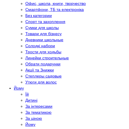
Офис, школа, книги, творчество
Смартфони, ТБ та електроніка
Без категории
Спорт та захоплення
Сумки для школы
Товари для бізнесу
Дневники школьные
Солодкі набори
Трости для ходьбы
Линейки строительные
Обрати подарунки
Акції та Знижки
Степлеры садовые
Утюги для волос
Йому
Їй
Дитині
За інтересами
За тематикою
За ціною
Йому