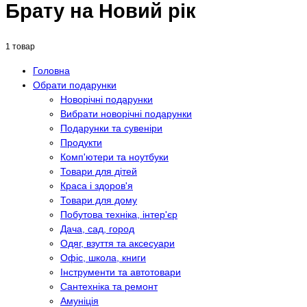
Брату на Новий рік
1 товар
Головна
Обрати подарунки
Новорічні подарунки
Вибрати новорічні подарунки
Подарунки та сувеніри
Продукти
Комп'ютери та ноутбуки
Товари для дітей
Краса і здоров'я
Товари для дому
Побутова техніка, інтер'єр
Дача, сад, город
Одяг, взуття та аксесуари
Офіс, школа, книги
Інструменти та автотовари
Сантехніка та ремонт
Амуніція