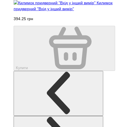
Килимок
придверний "Вхід у інший вимір"
394.25 грн
Купити