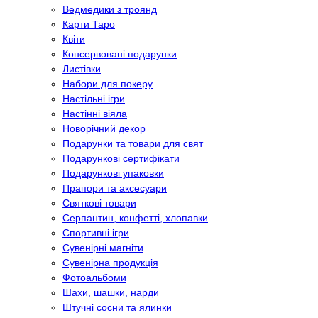
Ведмедики з троянд
Карти Таро
Квіти
Консервовані подарунки
Листівки
Набори для покеру
Настільні ігри
Настінні віяла
Новорічний декор
Подарунки та товари для свят
Подарункові сертифікати
Подарункові упаковки
Прапори та аксесуари
Святкові товари
Серпантин, конфетті, хлопавки
Спортивні ігри
Сувенірні магніти
Сувенірна продукція
Фотоальбоми
Шахи, шашки, нарди
Штучні сосни та ялинки