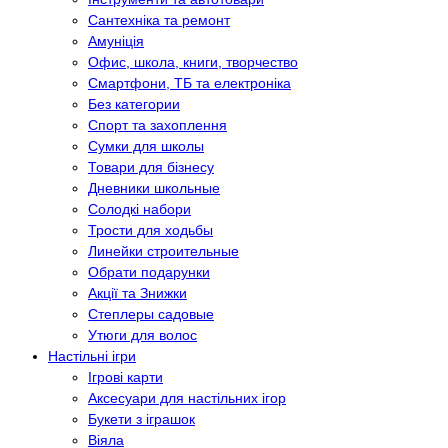
Сантехніка та ремонт
Амуніція
Офис, школа, книги, творчество
Смартфони, ТБ та електроніка
Без категории
Спорт та захоплення
Сумки для школы
Товари для бізнесу
Дневники школьные
Солодкі набори
Трости для ходьбы
Линейки строительные
Обрати подарунки
Акції та Знижки
Степлеры садовые
Утюги для волос
Настільні ігри
Ігрові карти
Аксесуари для настільних ігор
Букети з іграшок
Віяла