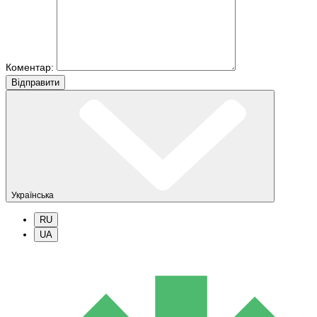
Коментар:
Вiдправити
Українська
RU
UA