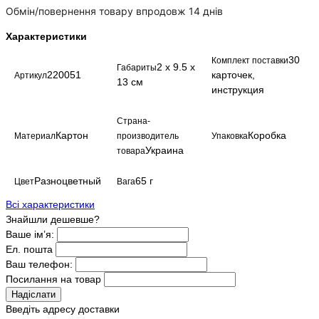
Обмін/повернення товару впродовж 14 днів
Характеристики
30
Комплект поставки
2 x 9.5 x
Габариты
220051
карточек,
Артикул
13 см
инструкция
Страна-
Картон
Коробка
Материал
производитель
Упаковка
Украина
товара
Разноцветный
65 г
Цвет
Вага
Всі характеристики
Знайшли дешевше?
Ваше ім’я:
Ел. пошта
Ваш телефон:
Посилання на товар
Надіслати
Введіть адресу доставки