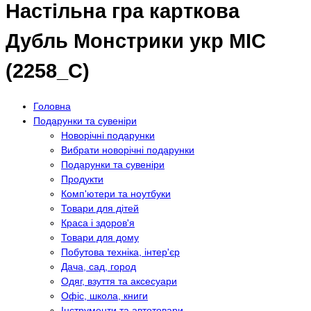
Настільна гра карткова
Дубль Монстрики укр MIC
(2258_C)
Головна
Подарунки та сувеніри
Новорічні подарунки
Вибрати новорічні подарунки
Подарунки та сувеніри
Продукти
Комп'ютери та ноутбуки
Товари для дітей
Краса і здоров'я
Товари для дому
Побутова техніка, інтер'єр
Дача, сад, город
Одяг, взуття та аксесуари
Офіс, школа, книги
Інструменти та автотовари