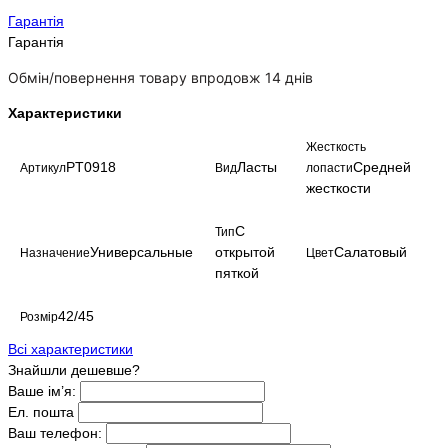
Гарантія
Гарантія
Обмін/повернення товару впродовж 14 днів
Характеристики
Жесткость
PT0918
Ласты
Средней
Артикул
Вид
лопасти
жесткости
С
Тип
Универсальные
открытой
Салатовый
Назначение
Цвет
пяткой
42/45
Розмір
Всі характеристики
Знайшли дешевше?
Ваше ім’я:
Ел. пошта
Ваш телефон: