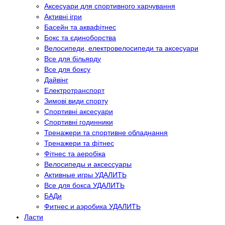
Аксесуари для спортивного харчування
Активні ігри
Басейн та аквафітнес
Бокс та єдиноборства
Велосипеди, електровелосипеди та аксесуари
Все для більярду
Все для боксу
Дайвінг
Електротранспорт
Зимові види спорту
Спортивні аксесуари
Спортивні годинники
Тренажери та спортивне обладнання
Тренажери та фітнес
Фітнес та аеробіка
Велосипеды и аксессуары
Активные игры УДАЛИТЬ
Все для бокса УДАЛИТЬ
БАДи
Фитнес и аэробика УДАЛИТЬ
Ласти