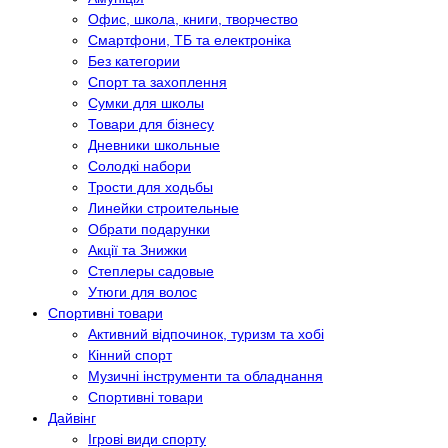
Офис, школа, книги, творчество
Смартфони, ТБ та електроніка
Без категории
Спорт та захоплення
Сумки для школы
Товари для бізнесу
Дневники школьные
Солодкі набори
Трости для ходьбы
Линейки строительные
Обрати подарунки
Акції та Знижки
Степлеры садовые
Утюги для волос
Спортивні товари
Активний відпочинок, туризм та хобі
Кінний спорт
Музичні інструменти та обладнання
Спортивні товари
Дайвінг
Ігрові види спорту