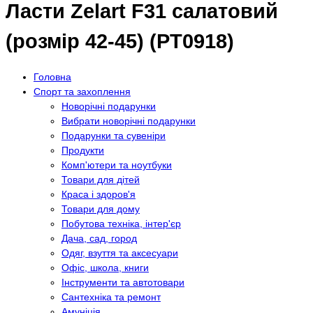
Ласти Zelart F31 салатовий
(розмір 42-45) (PT0918)
Головна
Спорт та захоплення
Новорічні подарунки
Вибрати новорічні подарунки
Подарунки та сувеніри
Продукти
Комп'ютери та ноутбуки
Товари для дітей
Краса і здоров'я
Товари для дому
Побутова техніка, інтер'єр
Дача, сад, город
Одяг, взуття та аксесуари
Офіс, школа, книги
Інструменти та автотовари
Сантехніка та ремонт
Амуніція