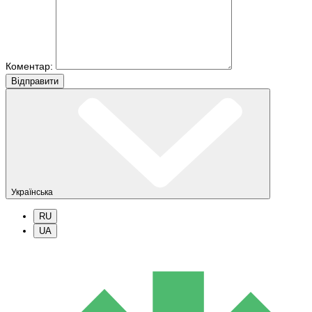
Коментар:
Вiдправити
Українська
RU
UA