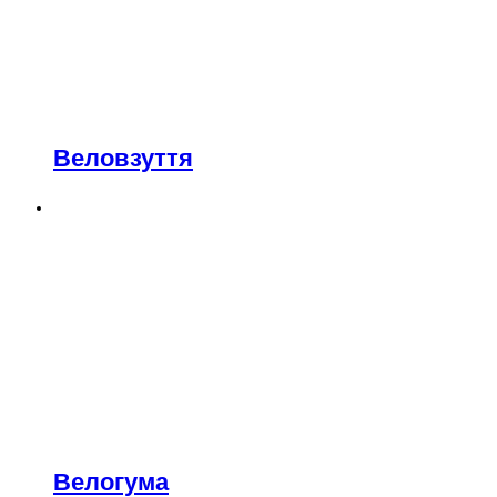
Веловзуття
Велогума