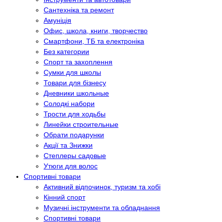
Сантехніка та ремонт
Амуніція
Офис, школа, книги, творчество
Смартфони, ТБ та електроніка
Без категории
Спорт та захоплення
Сумки для школы
Товари для бізнесу
Дневники школьные
Солодкі набори
Трости для ходьбы
Линейки строительные
Обрати подарунки
Акції та Знижки
Степлеры садовые
Утюги для волос
Спортивні товари
Активний відпочинок, туризм та хобі
Кінний спорт
Музичні інструменти та обладнання
Спортивні товари