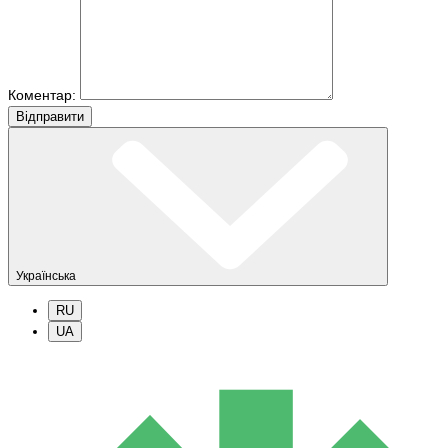
Коментар:
Вiдправити
Українська
RU
UA