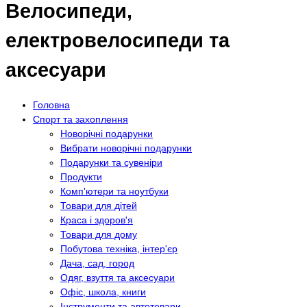
Велосипеди,
електровелосипеди та
аксесуари
Головна
Спорт та захоплення
Новорічні подарунки
Вибрати новорічні подарунки
Подарунки та сувеніри
Продукти
Комп'ютери та ноутбуки
Товари для дітей
Краса і здоров'я
Товари для дому
Побутова техніка, інтер'єр
Дача, сад, город
Одяг, взуття та аксесуари
Офіс, школа, книги
Інструменти та автотовари