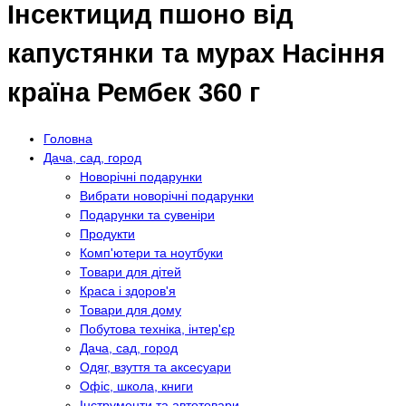
Інсектицид пшоно від
капустянки та мурах Насіння
країна Рембек 360 г
Головна
Дача, сад, город
Новорічні подарунки
Вибрати новорічні подарунки
Подарунки та сувеніри
Продукти
Комп'ютери та ноутбуки
Товари для дітей
Краса і здоров'я
Товари для дому
Побутова техніка, інтер'єр
Дача, сад, город
Одяг, взуття та аксесуари
Офіс, школа, книги
Інструменти та автотовари