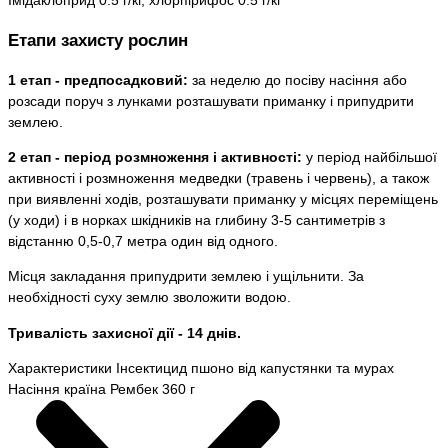
Етапи захисту рослин
1 етап - предпосадковий:
за неделю до посіву насіння або
розсади поруч з лунками розташувати приманку і припудрити
землею.
2 етап - період розмноження і активності:
у період найбільшої
активності і розмноження медведки (травень і червень), а також
при виявленні ходів, розташувати приманку у місцях переміщень
(у ходи) і в норках шкідників на глибину 3-5 сантиметрів з
відстанню 0,5-0,7 метра один від одного.
Місця закладання припудрити землею і ущільнити. За
необхідності суху землю зволожити водою.
Тривалість захисної дії - 14 днів.
Характеристики Інсектицид пшоно від капустянки та мурах
Насіння країна Рембек 360 г