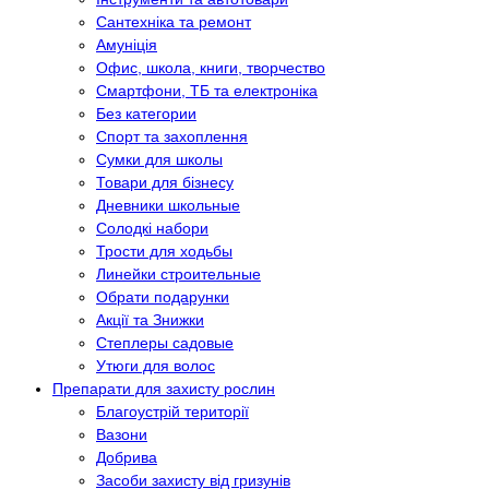
Сантехніка та ремонт
Амуніція
Офис, школа, книги, творчество
Смартфони, ТБ та електроніка
Без категории
Спорт та захоплення
Сумки для школы
Товари для бізнесу
Дневники школьные
Солодкі набори
Трости для ходьбы
Линейки строительные
Обрати подарунки
Акції та Знижки
Степлеры садовые
Утюги для волос
Препарати для захисту рослин
Благоустрій території
Вазони
Добрива
Засоби захисту від гризунів