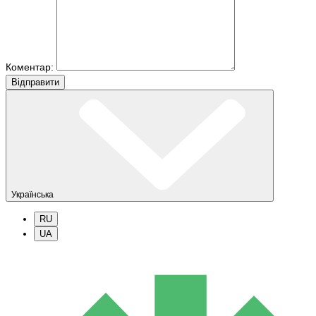
Коментар:
Вiдправити
Українська
RU
UA