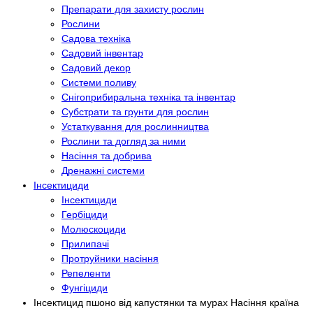
Препарати для захисту рослин
Рослини
Садова техніка
Садовий інвентар
Садовий декор
Системи поливу
Снігоприбиральна техніка та інвентар
Субстрати та грунти для рослин
Устаткування для рослинництва
Рослини та догляд за ними
Насіння та добрива
Дренажні системи
Інсектициди
Інсектициди
Гербіциди
Молюскоциди
Прилипачі
Протруйники насіння
Репеленти
Фунгіциди
Інсектицид пшоно від капустянки та мурах Насіння країна