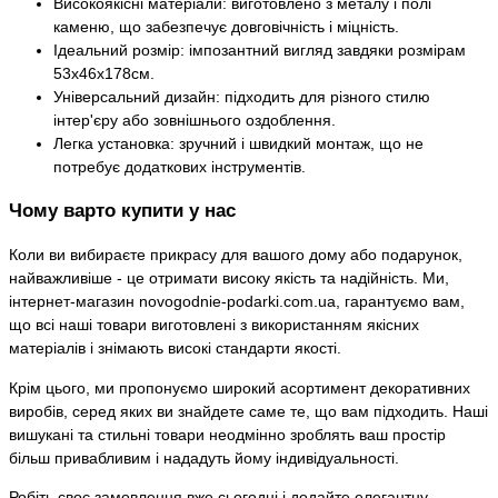
Високоякісні матеріали: виготовлено з металу і полі
каменю, що забезпечує довговічність і міцність.
Ідеальний розмір: імпозантний вигляд завдяки розмірам
53х46х178см.
Універсальний дизайн: підходить для різного стилю
інтер'єру або зовнішнього оздоблення.
Легка установка: зручний і швидкий монтаж, що не
потребує додаткових інструментів.
Чому варто купити у нас
Коли ви вибираєте прикрасу для вашого дому або подарунок,
найважливіше - це отримати високу якість та надійність. Ми,
інтернет-магазин novogodnie-podarki.com.ua, гарантуємо вам,
що всі наші товари виготовлені з використанням якісних
матеріалів і знімають високі стандарти якості.
Крім цього, ми пропонуємо широкий асортимент декоративних
виробів, серед яких ви знайдете саме те, що вам підходить. Наші
вишукані та стильні товари неодмінно зроблять ваш простір
більш привабливим і нададуть йому індивідуальності.
Робіть своє замовлення вже сьогодні і додайте елегантну