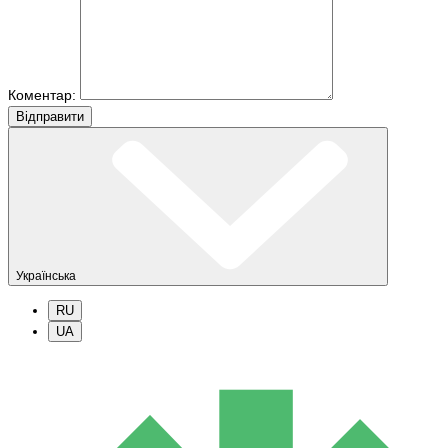
Коментар:
Вiдправити
Українська
RU
UA