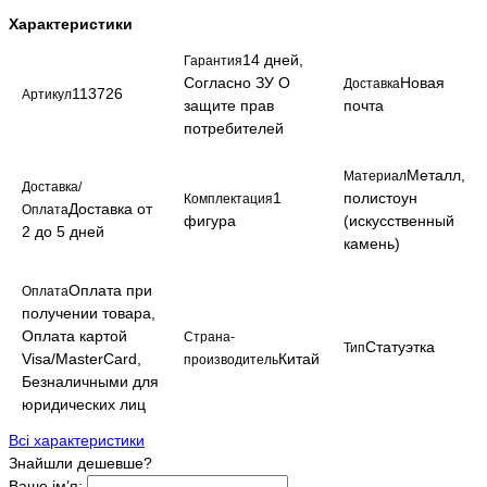
Характеристики
14 дней,
Гарантия
Согласно ЗУ О
Новая
Доставка
113726
Артикул
защите прав
почта
потребителей
Металл,
Материал
Доставка/
1
полистоун
Комплектация
Доставка от
Оплата
фигура
(искусственный
2 до 5 дней
камень)
Оплата при
Оплата
получении товара,
Оплата картой
Страна-
Статуэтка
Тип
Visa/MasterCard,
Китай
производитель
Безналичными для
юридических лиц
Всі характеристики
Знайшли дешевше?
Ваше ім’я: