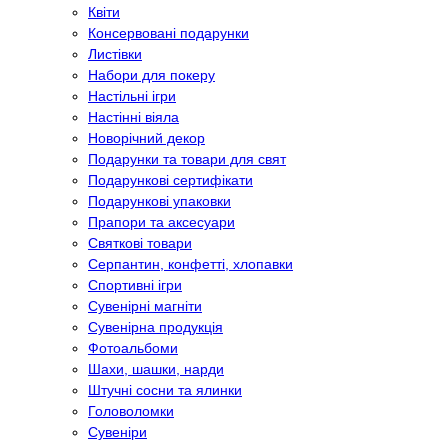
Квіти
Консервовані подарунки
Листівки
Набори для покеру
Настільні ігри
Настінні віяла
Новорічний декор
Подарунки та товари для свят
Подарункові сертифікати
Подарункові упаковки
Прапори та аксесуари
Святкові товари
Серпантин, конфетті, хлопавки
Спортивні ігри
Сувенірні магніти
Сувенірна продукція
Фотоальбоми
Шахи, шашки, нарди
Штучні сосни та ялинки
Головоломки
Сувеніри