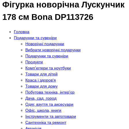
Фігурка новорічна Лускунчик
178 см Bona DP113726
Головна
Подарунки та сувеніри
Новорічні подарунки
Вибрати новорічні подарунки
Подарунки та сувеніри
Продукти
Комп'ютери та ноутбуки
Товари для дітей
Краса і здоров'я
Товари для дому
Побутова техніка, інтер'єр
Дача, сад, город
Одяг, взуття та аксесуари
Офіс, школа, книги
Інструменти та автотовари
Сантехніка та ремонт
Амуніція