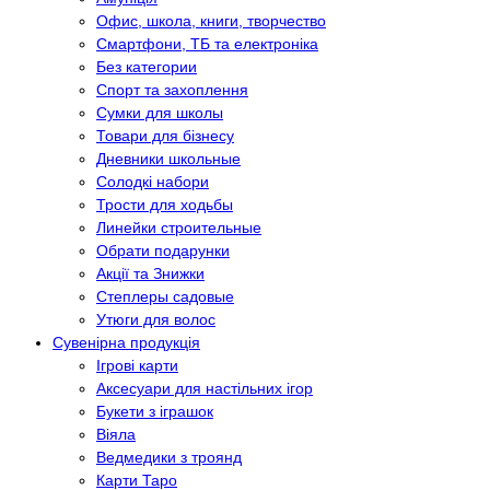
Офис, школа, книги, творчество
Смартфони, ТБ та електроніка
Без категории
Спорт та захоплення
Сумки для школы
Товари для бізнесу
Дневники школьные
Солодкі набори
Трости для ходьбы
Линейки строительные
Обрати подарунки
Акції та Знижки
Степлеры садовые
Утюги для волос
Сувенірна продукція
Ігрові карти
Аксесуари для настільних ігор
Букети з іграшок
Віяла
Ведмедики з троянд
Карти Таро