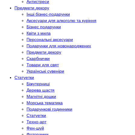
Антистреси
Предмети декору
Інші бізнес-подарунки
Аксесуари для алкоголю та куріння
Бізнес подарунки
Квіти з мила
Персональні аксесуари
Подарунки для новонароджених
Предмети декору
Скарбнички
Товари для свят
Українські сувеніри
Статуетки
Біжутерниці
Дерева щастя
Магнітні дошки
Морська тематика
Подарункові годинники
Статуетки
Техно-арт
Фен-шуй
Фоторамки