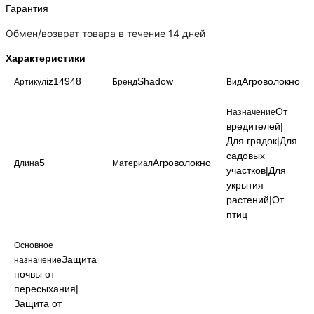
Гарантия
Обмен/возврат товара в течение 14 дней
Характеристики
iz14948
Shadow
Агроволокно
Артикул
Бренд
Вид
От
Назначение
вредителей|
Для грядок|Для
садовых
5
Агроволокно
Длина
Материал
участков|Для
укрытия
растений|От
птиц
Основное
Защита
назначение
почвы от
пересыхания|
Защита от