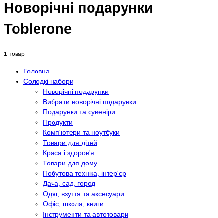
Новорічні подарунки
Toblerone
1 товар
Головна
Солодкі набори
Новорічні подарунки
Вибрати новорічні подарунки
Подарунки та сувеніри
Продукти
Комп'ютери та ноутбуки
Товари для дітей
Краса і здоров'я
Товари для дому
Побутова техніка, інтер'єр
Дача, сад, город
Одяг, взуття та аксесуари
Офіс, школа, книги
Інструменти та автотовари