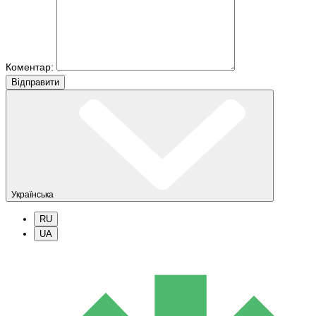
Коментар:
Вiдправити
Українська
RU
UA