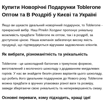
Купити Новорічні Подарунки Toblerone
Оптом та В Роздріб у Києві та Україні
Якщо ви шукаєте ідеальний новорічний подарунок, то Toblerone -
прекрасний вибір. Наш Рітейл Холдинг пропонує унікальну
можливість придбати Toblerone як оптом, так і в роздріб, за
доступною ціною. Наша компанія забезпечує високу якість
продукції, що підтверджується відгуками задоволених клієнтів.
Як вибрати, різноманітність та унікальність
Toblerone - це шоколадний батончик з трикутною формою,
виготовлений з молочного шоколаду з додаванням мигдалевих
горіхів. У нас ви знайдете безліч різних варіантів цього шоколаду,
що робить його ідеальним подарунком до Нового року. Toblerone
можна придбати в зручних упаковках різної ваги та розміру,
завжди зберігаючи свою унікальність та неперевершеність смаку.
Основні переваги, кому підходить, кращі ідеї