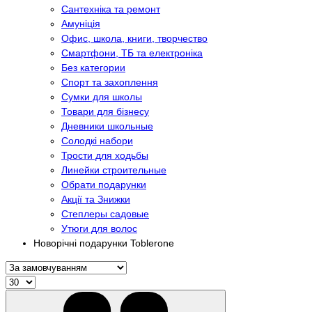
Сантехніка та ремонт
Амуніція
Офис, школа, книги, творчество
Смартфони, ТБ та електроніка
Без категории
Спорт та захоплення
Сумки для школы
Товари для бізнесу
Дневники школьные
Солодкі набори
Трости для ходьбы
Линейки строительные
Обрати подарунки
Акції та Знижки
Степлеры садовые
Утюги для волос
Новорічні подарунки Toblerone