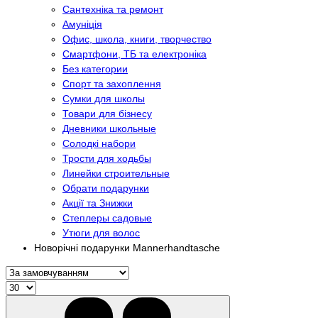
Сантехніка та ремонт
Амуніція
Офис, школа, книги, творчество
Смартфони, ТБ та електроніка
Без категории
Спорт та захоплення
Сумки для школы
Товари для бізнесу
Дневники школьные
Солодкі набори
Трости для ходьбы
Линейки строительные
Обрати подарунки
Акції та Знижки
Степлеры садовые
Утюги для волос
Новорічні подарунки Mannerhandtasche