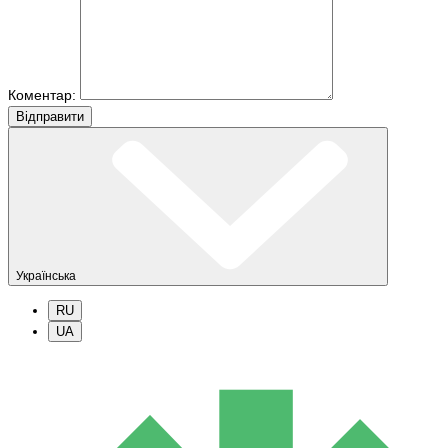
Коментар:
Вiдправити
Українська
RU
UA