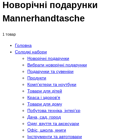
Новорічні подарунки
Mannerhandtasche
1 товар
Головна
Солодкі набори
Новорічні подарунки
Вибрати новорічні подарунки
Подарунки та сувеніри
Продукти
Комп'ютери та ноутбуки
Товари для дітей
Краса і здоров'я
Товари для дому
Побутова техніка, інтер'єр
Дача, сад, город
Одяг, взуття та аксесуари
Офіс, школа, книги
Інструменти та автотовари