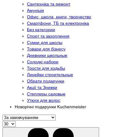
Сантехніка та ремонт
Амуніція
Офис, школа, книги, творчество
Смартфони, ТБ та електроніка
Без категории
Спорт та захоплення
Сумки для школы
Товари для бізнесу
Дневники школьные
Солодкі набори
Трости для ходьбы
Линейки строительные
Обрати подарунки
Акції та Знижки
Степлеры садовые
Утюги для волос
Новорічні подарунки Kuchenmeister