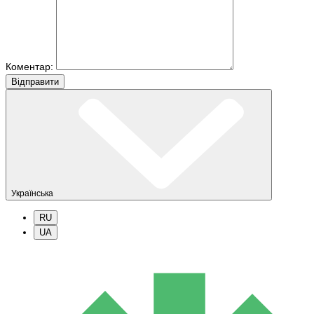
Коментар:
Вiдправити
Українська
RU
UA