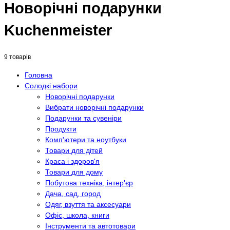
Новорічні подарунки
Kuchenmeister
9 товарів
Головна
Солодкі набори
Новорічні подарунки
Вибрати новорічні подарунки
Подарунки та сувеніри
Продукти
Комп'ютери та ноутбуки
Товари для дітей
Краса і здоров'я
Товари для дому
Побутова техніка, інтер'єр
Дача, сад, город
Одяг, взуття та аксесуари
Офіс, школа, книги
Інструменти та автотовари