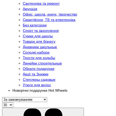
Сантехніка та ремонт
Амуніція
Офис, школа, книги, творчество
Смартфони, ТБ та електроніка
Без категории
Спорт та захоплення
Сумки для школы
Товари для бізнесу
Дневники школьные
Солодкі набори
Трости для ходьбы
Линейки строительные
Обрати подарунки
Акції та Знижки
Степлеры садовые
Утюги для волос
Новорічні подарунки Hot Wheels