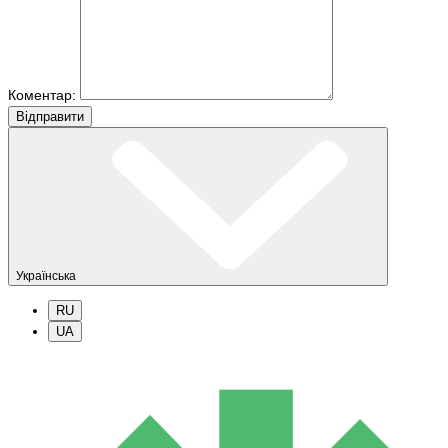
Коментар:
Вiдправити
Українська
RU
UA