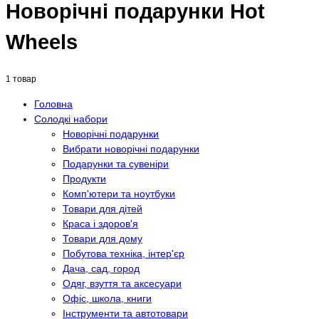
Новорічні подарунки Hot
Wheels
1 товар
Головна
Солодкі набори
Новорічні подарунки
Вибрати новорічні подарунки
Подарунки та сувеніри
Продукти
Комп'ютери та ноутбуки
Товари для дітей
Краса і здоров'я
Товари для дому
Побутова техніка, інтер'єр
Дача, сад, город
Одяг, взуття та аксесуари
Офіс, школа, книги
Інструменти та автотовари