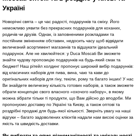
Україні
Новорічні свята – це час радості, подарунків та сміху. Його
неможливо уявити без прекрасних подарунків для коханих,
родичів чи друзів. Однак, із заповненими розкладами та
постійним зміненням обставин, недосить часу щоб відвідати
величезний асортимент магазинів та відшукати ідеальний
подарунок. Але не хвилюйтеся: у Duca Moscati Ви зможете
знайти чудову пропозицію подарунків на будь-який смак та
бюджет! Наш рітейл холдинг пропонує широкий вибір подарунків:
від класичних наборів для пива, вина, чаю та кави до
оригінальних наборів для гіну, текіли, рому та багато інших! У нас
Ви знайдете величезну кількість готових наборів, а також зможете
обрати концепцію свого власного «охочого набору», в якому
можна зібрати тільки ті продукти, що Вам дійсно до вподоби. Ми
пропонуємо доставку по Україні та Києву, а також оптові та
роздрібні продажі для будь-якої кількості. Зверніть увагу на наші
відгуки – багато задоволених клієнтів надали нам високі оцінки за
якість та швидкість доставки.
Як вибрати та опис різноманітності та унікальності