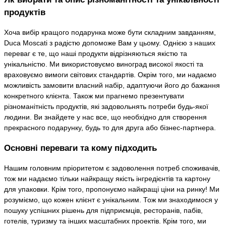
продуктів
Хоча вибір кращого подарунка може бути складним завданням,
Duca Moscati з радістю допоможе Вам у цьому. Однією з наших
переваг є те, що наші продукти відрізняються якістю та
унікальністю. Ми використовуємо виноград високої якості та
враховуємо вимоги світових стандартів. Окрім того, ми надаємо
можливість замовити власний набір, адаптуючи його до бажання
конкретного клієнта. Також ми прагнемо презентувати
різноманітність продуктів, які задовольнять потреби будь-якої
людини. Ви знайдете у нас все, що необхідно для створення
прекрасного подарунку, будь то для друга або бізнес-партнера.
Основні переваги та кому підходить
Нашим головним пріоритетом є задоволення потреб споживачів,
тож ми надаємо тільки найкращу якість інгредієнтів та картону
для упаковки. Крім того, пропонуємо найкращі ціни на ринку! Ми
розуміємо, що кожен клієнт є унікальним. Тож ми знаходимося у
пошуку успішних рішень для підприємців, ресторанів, пабів,
готелів, туризму та інших масштабних проектів. Крім того, ми