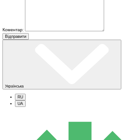
Коментар:
Вiдправити
Українська
RU
UA