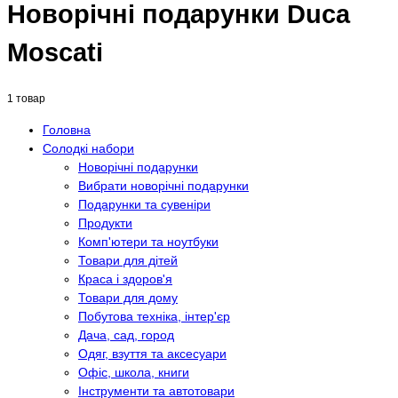
Новорічні подарунки Duca
Moscati
1 товар
Головна
Солодкі набори
Новорічні подарунки
Вибрати новорічні подарунки
Подарунки та сувеніри
Продукти
Комп'ютери та ноутбуки
Товари для дітей
Краса і здоров'я
Товари для дому
Побутова техніка, інтер'єр
Дача, сад, город
Одяг, взуття та аксесуари
Офіс, школа, книги
Інструменти та автотовари