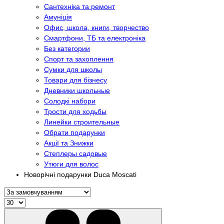
Сантехніка та ремонт
Амуніція
Офис, школа, книги, творчество
Смартфони, ТБ та електроніка
Без категории
Спорт та захоплення
Сумки для школы
Товари для бізнесу
Дневники школьные
Солодкі набори
Трости для ходьбы
Линейки строительные
Обрати подарунки
Акції та Знижки
Степлеры садовые
Утюги для волос
Новорічні подарунки Duca Moscati