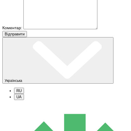
Коментар:
Вiдправити
Українська
RU
UA