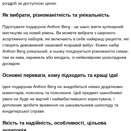
роздріб за доступною ціною.
Як вибрати, різноманітність та унікальність
Підготувати подарунок Anthon Berg - це шанс взяти кулінарний
мистецтво на новий рівень. Ви можете вибрати з широкого
асортименту наборів, які включають в себе найкращі рецепти, які
створять дивовижний смаковий яскравий вибух. Кожен набір
Anthon Berg унікальний, в ньому поєднуються різноманітні смаки,
такі як кава, карамель або мигдаль, із неймовірним шоколадним
досвідом.
Основні переваги, кому підходить та кращі ідеї
Ідея подарунка Anthon Berg не знадобиться ніяких додаткових
коментарів, пояснень та пояснення. Цей предмет шанобливої
уваги не буде не вартий і найвибагливішого користувача, і
допоможе зробити враження на шанувальників шоколаду та
кондитерської справи.
Якість та надійність, особливості, цільова
аудиторія