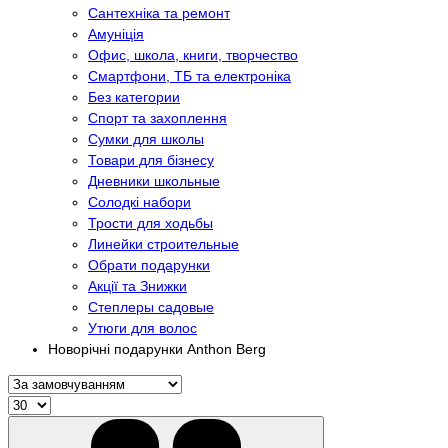
Сантехніка та ремонт
Амуніція
Офис, школа, книги, творчество
Смартфони, ТБ та електроніка
Без категории
Спорт та захоплення
Сумки для школы
Товари для бізнесу
Дневники школьные
Солодкі набори
Трости для ходьбы
Линейки строительные
Обрати подарунки
Акції та Знижки
Степлеры садовые
Утюги для волос
Новорічні подарунки Anthon Berg