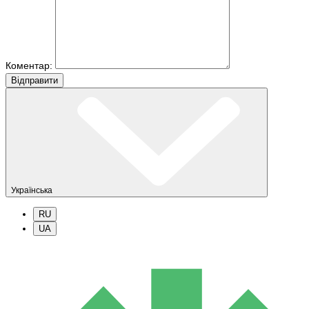
Коментар:
Вiдправити
Українська
RU
UA