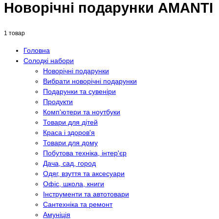
Новорічні подарунки AMANTI
1 товар
Головна
Солодкі набори
Новорічні подарунки
Вибрати новорічні подарунки
Подарунки та сувеніри
Продукти
Комп'ютери та ноутбуки
Товари для дітей
Краса і здоров'я
Товари для дому
Побутова техніка, інтер'єр
Дача, сад, город
Одяг, взуття та аксесуари
Офіс, школа, книги
Інструменти та автотовари
Сантехніка та ремонт
Амуніція