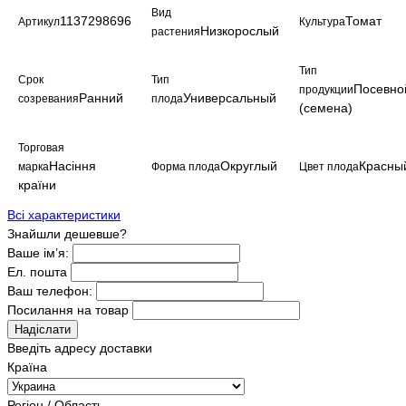
Вид
1137298696
Томат
Артикул
Культура
Низкорослый
растения
Тип
Срок
Тип
Посевно
продукции
Ранний
Универсальный
созревания
плода
(семена)
Торговая
Насіння
Округлый
Красны
марка
Форма плода
Цвет плода
країни
Всі характеристики
Знайшли дешевше?
Ваше ім’я:
Ел. пошта
Ваш телефон:
Посилання на товар
Надіслати
Введіть адресу доставки
Країна
Регіон / Область