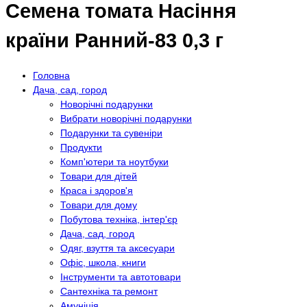
Семена томата Насіння
країни Ранний-83 0,3 г
Головна
Дача, сад, город
Новорічні подарунки
Вибрати новорічні подарунки
Подарунки та сувеніри
Продукти
Комп'ютери та ноутбуки
Товари для дітей
Краса і здоров'я
Товари для дому
Побутова техніка, інтер'єр
Дача, сад, город
Одяг, взуття та аксесуари
Офіс, школа, книги
Інструменти та автотовари
Сантехніка та ремонт
Амуніція