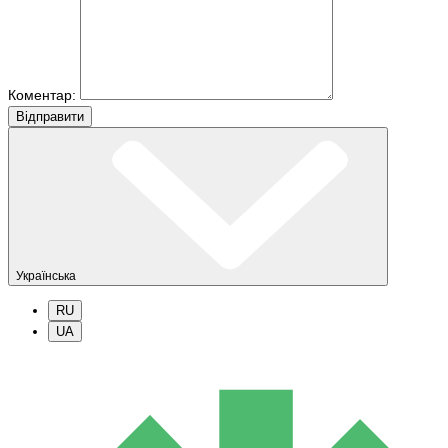
Коментар:
Вiдправити
Українська
RU
UA