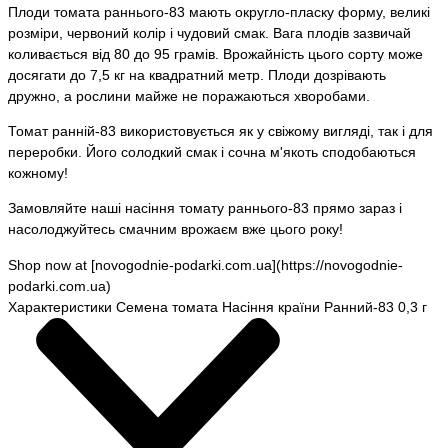
Плоди томата раннього-83 мають округло-пласку форму, великі
розміри, червоний колір і чудовий смак. Вага плодів зазвичай
коливається від 80 до 95 грамів. Врожайність цього сорту може
досягати до 7,5 кг на квадратний метр. Плоди дозрівають
дружно, а рослини майже не поражаються хворобами.
Томат ранній-83 використовується як у свіжому вигляді, так і для
переробки. Його солодкий смак і сочна м'якоть сподобаються
кожному!
Замовляйте наші насіння томату раннього-83 прямо зараз і
насолоджуйтесь смачним врожаєм вже цього року!
Shop now at [novogodnie-podarki.com.ua](https://novogodnie-
podarki.com.ua)
Характеристики Семена томата Насіння країни Ранний-83 0,3 г