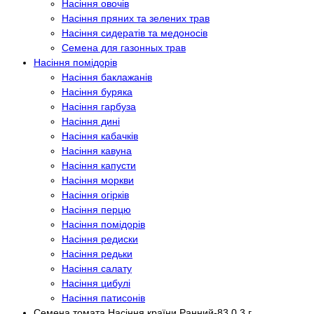
Насіння овочів
Насіння пряних та зелених трав
Насіння сидератів та медоносів
Семена для газонных трав
Насіння помідорів
Насіння баклажанів
Насіння буряка
Насіння гарбуза
Насіння дині
Насіння кабачків
Насіння кавуна
Насіння капусти
Насіння моркви
Насіння огірків
Насіння перцю
Насіння помідорів
Насіння редиски
Насіння редьки
Насіння салату
Насіння цибулі
Насіння патисонів
Семена томата Насіння країни Ранний-83 0,3 г