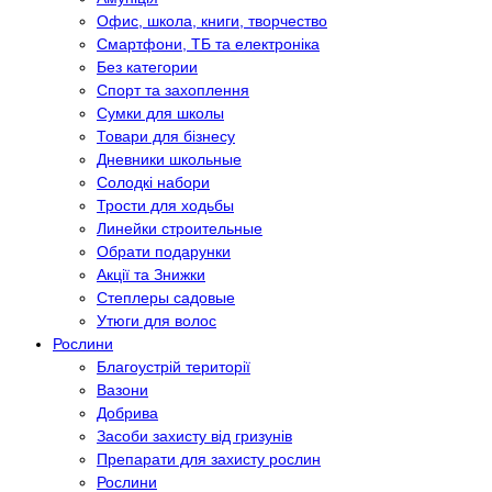
Офис, школа, книги, творчество
Смартфони, ТБ та електроніка
Без категории
Спорт та захоплення
Сумки для школы
Товари для бізнесу
Дневники школьные
Солодкі набори
Трости для ходьбы
Линейки строительные
Обрати подарунки
Акції та Знижки
Степлеры садовые
Утюги для волос
Рослини
Благоустрій території
Вазони
Добрива
Засоби захисту від гризунів
Препарати для захисту рослин
Рослини