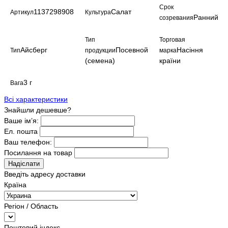
Срок
1137298908
Салат
Артикул
Культура
Ранний
созревания
Тип
Торговая
Айсберг
Посевной
Насіння
Тип
продукции
марка
(семена)
країни
3 г
Вага
Всі характеристики
Знайшли дешевше?
Ваше ім’я:
Ел. пошта
Ваш телефон:
Посилання на товар
Надіслати
Введіть адресу доставки
Країна
Регіон / Область
Поштовий індекс