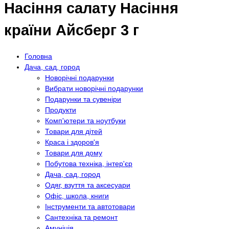
Насіння салату Насіння
країни Айсберг 3 г
Головна
Дача, сад, город
Новорічні подарунки
Вибрати новорічні подарунки
Подарунки та сувеніри
Продукти
Комп'ютери та ноутбуки
Товари для дітей
Краса і здоров'я
Товари для дому
Побутова техніка, інтер'єр
Дача, сад, город
Одяг, взуття та аксесуари
Офіс, школа, книги
Інструменти та автотовари
Сантехніка та ремонт
Амуніція