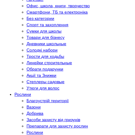
Офис, школа, книги, творчество
Смартфони, ТБ та електроніка
Без категории
Спорт та захоплення
Сумки для школы
Товари для бізнесу
Дневники школьные
Солодкі набори
Трости для ходьбы
Линейки строительные
Обрати подарунки
Акції та Знижки
Степлеры садовые
Утюги для волос
Рослини
Благоустрій території
Вазони
Добрива
Засоби захисту від гризунів
Препарати для захисту рослин
Рослини