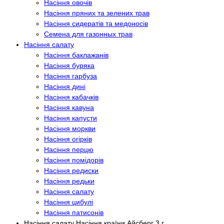
Насіння овочів
Насіння пряних та зелених трав
Насіння сидератів та медоносів
Семена для газонных трав
Насіння салату
Насіння баклажанів
Насіння буряка
Насіння гарбуза
Насіння дині
Насіння кабачків
Насіння кавуна
Насіння капусти
Насіння моркви
Насіння огірків
Насіння перцю
Насіння помідорів
Насіння редиски
Насіння редьки
Насіння салату
Насіння цибулі
Насіння патисонів
Насіння салату Насіння країни Айсберг 3 г