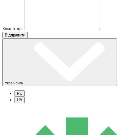
Коментар:
Вiдправити
Українська
RU
UA