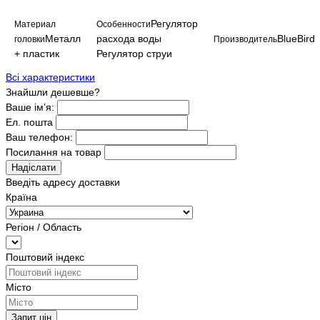
Регулятор
Материал
Особенности
Металл
расхода воды
BlueBird
головки
Производитель
+ пластик
Регулятор струи
Всі характеристики
Знайшли дешевше?
Ваше ім’я:
Ел. пошта
Ваш телефон:
Посилання на товар
Надіслати
Введіть адресу доставки
Країна
Регіон / Область
Поштовий індекс
Місто
Запит цін