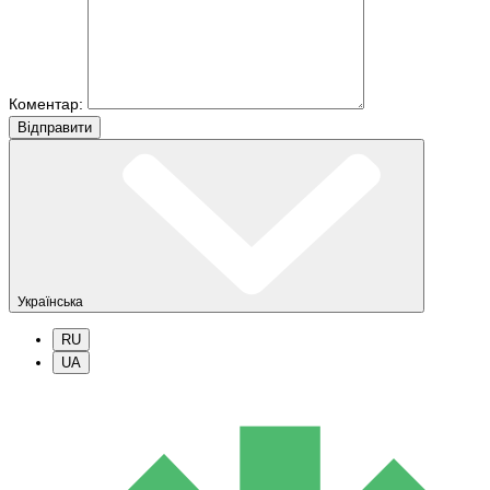
Коментар:
Вiдправити
Українська
RU
UA