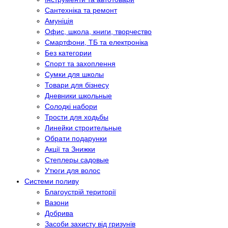
Сантехніка та ремонт
Амуніція
Офис, школа, книги, творчество
Смартфони, ТБ та електроніка
Без категории
Спорт та захоплення
Сумки для школы
Товари для бізнесу
Дневники школьные
Солодкі набори
Трости для ходьбы
Линейки строительные
Обрати подарунки
Акції та Знижки
Степлеры садовые
Утюги для волос
Системи поливу
Благоустрій території
Вазони
Добрива
Засоби захисту від гризунів