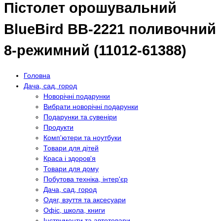
Пістолет орошувальний
BlueBird BB-2221 поливочний
8-режимний (11012-61388)
Головна
Дача, сад, город
Новорічні подарунки
Вибрати новорічні подарунки
Подарунки та сувеніри
Продукти
Комп'ютери та ноутбуки
Товари для дітей
Краса і здоров'я
Товари для дому
Побутова техніка, інтер'єр
Дача, сад, город
Одяг, взуття та аксесуари
Офіс, школа, книги
Інструменти та автотовари