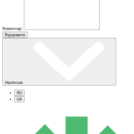
Коментар:
Вiдправити
Українська
RU
UA