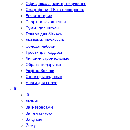
Офис, школа, книги, творчество
Смартфони, ТБ та електроніка
Без категории
Спорт та захоплення
Сумки для школы
Товари для бізнесу
Дневники школьные
Солодкі набори
Трости для ходьбы
Линейки строительные
Обрати подарунки
Акції та Знижки
Степлеры садовые
Утюги для волос
Їй
Їй
Дитині
За інтересами
За тематикою
За ціною
Йому