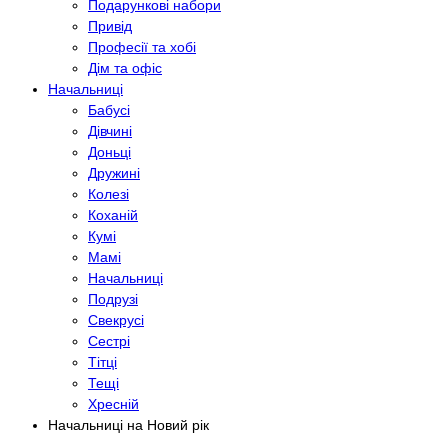
Подарункові набори
Привід
Професії та хобі
Дім та офіс
Начальниці
Бабусі
Дівчині
Доньці
Дружині
Колезі
Коханій
Кумі
Мамі
Начальниці
Подрузі
Свекрусі
Сестрі
Тітці
Тещі
Хресній
Начальниці на Новий рік