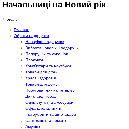
Начальниці на Новий рік
7 товарів
Головна
Обрати подарунки
Новорічні подарунки
Вибрати новорічні подарунки
Подарунки та сувеніри
Продукти
Комп'ютери та ноутбуки
Товари для дітей
Краса і здоров'я
Товари для дому
Побутова техніка, інтер'єр
Дача, сад, город
Одяг, взуття та аксесуари
Офіс, школа, книги
Інструменти та автотовари
Сантехніка та ремонт
Амуніція