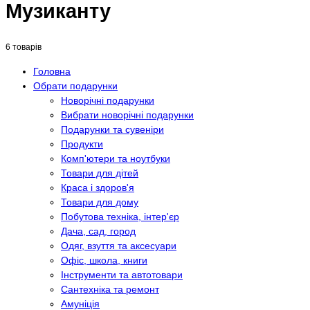
Музиканту
6 товарів
Головна
Обрати подарунки
Новорічні подарунки
Вибрати новорічні подарунки
Подарунки та сувеніри
Продукти
Комп'ютери та ноутбуки
Товари для дітей
Краса і здоров'я
Товари для дому
Побутова техніка, інтер'єр
Дача, сад, город
Одяг, взуття та аксесуари
Офіс, школа, книги
Інструменти та автотовари
Сантехніка та ремонт
Амуніція