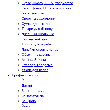
Офис, школа, книги, творчество
Смартфони, ТБ та електроніка
Без категории
Спорт та захоплення
Сумки для школы
Товари для бізнесу
Дневники школьные
Солодкі набори
Трости для ходьбы
Линейки строительные
Обрати подарунки
Акції та Знижки
Степлеры садовые
Утюги для волос
Професії та хобі
Їй
Дитині
За інтересами
За тематикою
За ціною
Йому