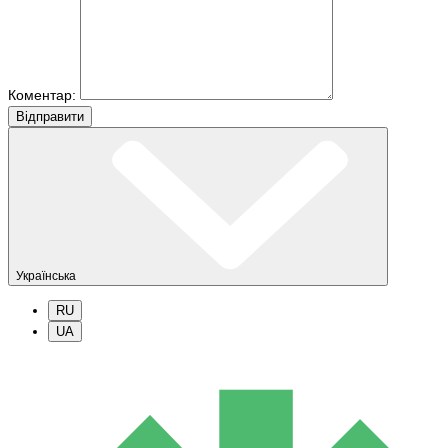
Коментар:
Вiдправити
Українська
RU
UA