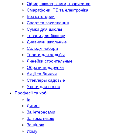
Офис, школа, книги, творчество
Смартфони, ТБ та електроніка
Без категории
Спорт та захоплення
Сумки для школы
Товари для бізнесу
Дневники школьные
Солодкі набори
Трости для ходьбы
Линейки строительные
Обрати подарунки
Акції та Знижки
Степлеры садовые
Утюги для волос
Професії та хобі
Їй
Дитині
За інтересами
За тематикою
За ціною
Йому