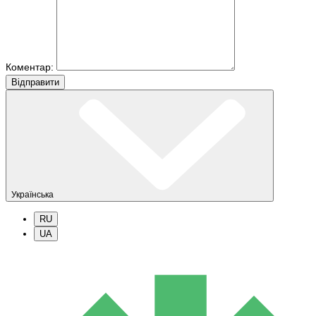
Коментар:
Вiдправити
Українська
RU
UA