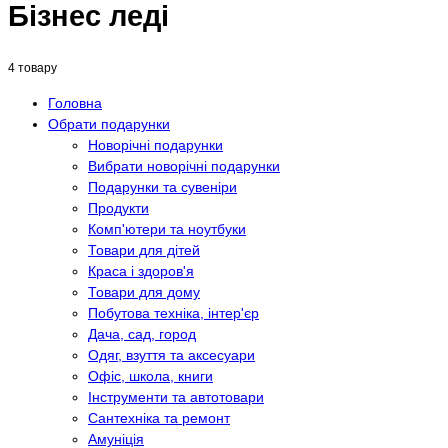
Бізнес леді
4 товару
Головна
Обрати подарунки
Новорічні подарунки
Вибрати новорічні подарунки
Подарунки та сувеніри
Продукти
Комп'ютери та ноутбуки
Товари для дітей
Краса і здоров'я
Товари для дому
Побутова техніка, інтер'єр
Дача, сад, город
Одяг, взуття та аксесуари
Офіс, школа, книги
Інструменти та автотовари
Сантехніка та ремонт
Амуніція