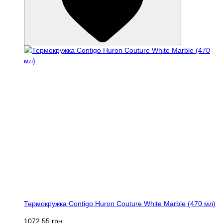
Термокружка Contigo Huron Couture White Marble (470 мл)
1072.55 грн