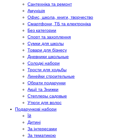
Сантехніка та ремонт
Амуніція
Офис, школа, книги, творчество
Смартфони, ТБ та електроніка
Без категории
Спорт та захоплення
Сумки для школы
Товари для бізнесу
Дневники школьные
Солодкі набори
Трости для ходьбы
Линейки строительные
Обрати подарунки
Акції та Знижки
Степлеры садовые
Утюги для волос
Подарункові набори
Їй
Дитині
За інтересами
За тематикою