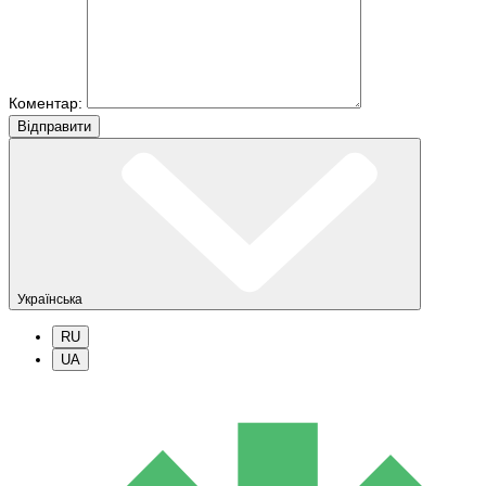
Коментар:
Вiдправити
Українська
RU
UA