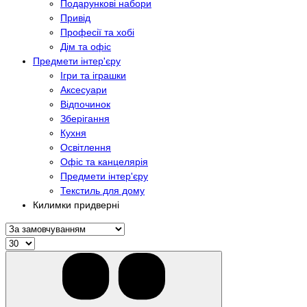
Подарункові набори
Привід
Професії та хобі
Дім та офіс
Предмети інтер'єру
Ігри та іграшки
Аксесуари
Відпочинок
Зберігання
Кухня
Освітлення
Офіс та канцелярія
Предмети інтер'єру
Текстиль для дому
Килимки придверні