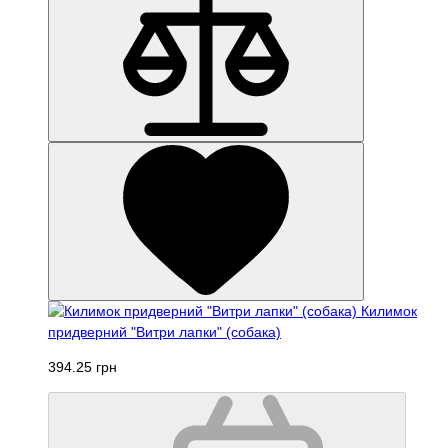
Килимок
придверний "Витри лапки" (собака)
394.25 грн