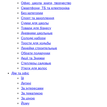
Офис, школа, книги, творчество
Смартфони, ТБ та електроніка
Без категории
Спорт та захоплення
Сумки для школы
Товари для бізнесу
Дневники школьные
Солодкі набори
Трости для ходьбы
Линейки строительные
Обрати подарунки
Акції та Знижки
Степлеры садовые
Утюги для волос
Дім та офіс
Їй
Дитині
За інтересами
За тематикою
За ціною
Йому