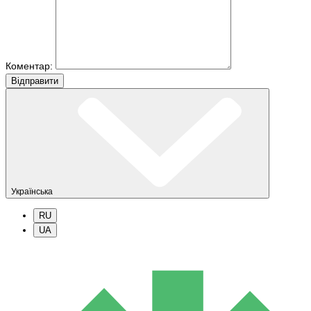
Коментар:
Вiдправити
Українська
RU
UA