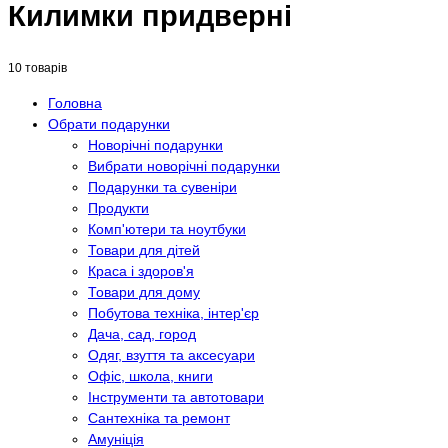
Килимки придверні
10 товарів
Головна
Обрати подарунки
Новорічні подарунки
Вибрати новорічні подарунки
Подарунки та сувеніри
Продукти
Комп'ютери та ноутбуки
Товари для дітей
Краса і здоров'я
Товари для дому
Побутова техніка, інтер'єр
Дача, сад, город
Одяг, взуття та аксесуари
Офіс, школа, книги
Інструменти та автотовари
Сантехніка та ремонт
Амуніція