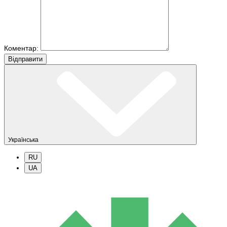
Коментар:
Вiдправити
Українська
RU
UA