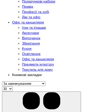
Подарункові набори
Привід
Професії та хобі
Дім та офіс
Офіс та канцелярія
Ігри та іграшки
Аксесуари
Відпочинок
Зберігання
Кухня
Освітлення
Офіс та канцелярія
Предмети інтер'єру
Текстиль для дому
Книжкові закладки