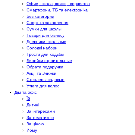
Офис, школа, книги, творчество
Смартфони, ТБ та електроніка
Без категории
Спорт та захоплення
Сумки для школы
Товари для бізнесу
Дневники школьные
Солодкі набори
Трости для ходьбы
Линейки строительные
Обрати подарунки
Акції та Знижки
Степлеры садовые
Утюги для волос
Дім та офіс
Їй
Дитині
За інтересами
За тематикою
За ціною
Йому