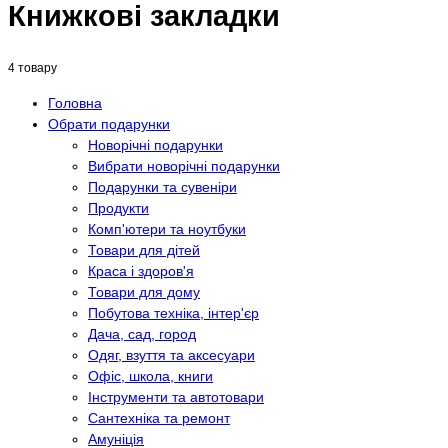
Книжкові закладки
4 товару
Головна
Обрати подарунки
Новорічні подарунки
Вибрати новорічні подарунки
Подарунки та сувеніри
Продукти
Комп'ютери та ноутбуки
Товари для дітей
Краса і здоров'я
Товари для дому
Побутова техніка, інтер'єр
Дача, сад, город
Одяг, взуття та аксесуари
Офіс, школа, книги
Інструменти та автотовари
Сантехніка та ремонт
Амуніція