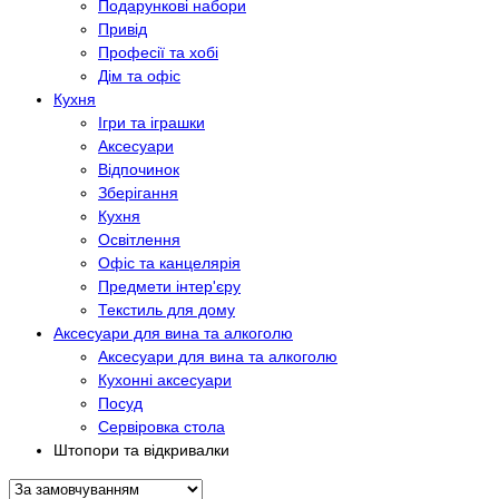
Подарункові набори
Привід
Професії та хобі
Дім та офіс
Кухня
Ігри та іграшки
Аксесуари
Відпочинок
Зберігання
Кухня
Освітлення
Офіс та канцелярія
Предмети інтер'єру
Текстиль для дому
Аксесуари для вина та алкоголю
Аксесуари для вина та алкоголю
Кухонні аксесуари
Посуд
Сервіровка стола
Штопори та відкривалки