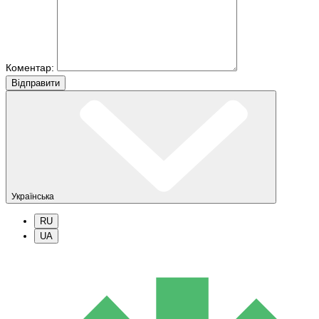
Коментар:
Вiдправити
Українська
RU
UA