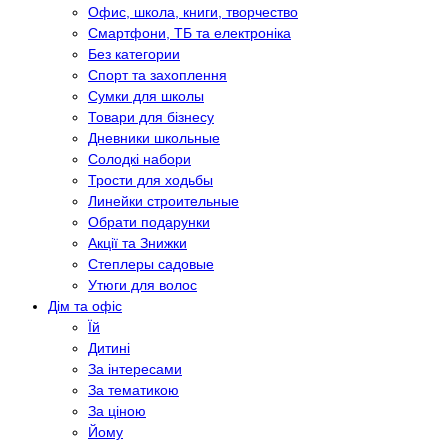
Офис, школа, книги, творчество
Смартфони, ТБ та електроніка
Без категории
Спорт та захоплення
Сумки для школы
Товари для бізнесу
Дневники школьные
Солодкі набори
Трости для ходьбы
Линейки строительные
Обрати подарунки
Акції та Знижки
Степлеры садовые
Утюги для волос
Дім та офіс
Їй
Дитині
За інтересами
За тематикою
За ціною
Йому