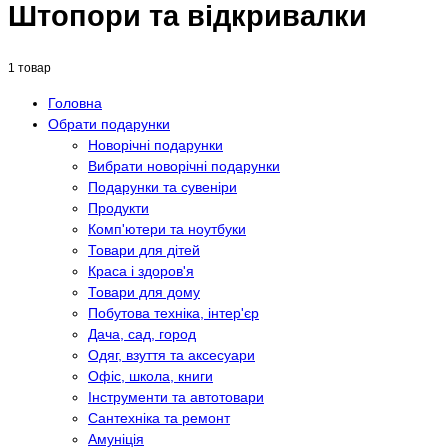
Штопори та відкривалки
1 товар
Головна
Обрати подарунки
Новорічні подарунки
Вибрати новорічні подарунки
Подарунки та сувеніри
Продукти
Комп'ютери та ноутбуки
Товари для дітей
Краса і здоров'я
Товари для дому
Побутова техніка, інтер'єр
Дача, сад, город
Одяг, взуття та аксесуари
Офіс, школа, книги
Інструменти та автотовари
Сантехніка та ремонт
Амуніція