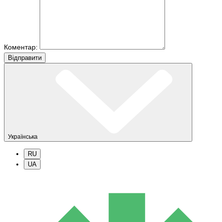
Коментар:
Вiдправити
Українська
RU
UA