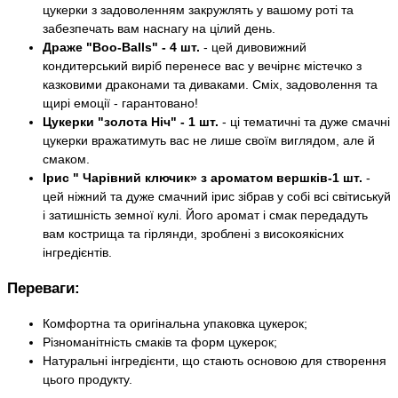
цукерки з задоволенням закружлять у вашому роті та
забезпечать вам наснагу на цілий день.
Драже "Boo-Balls" - 4 шт.
- цей дивовижний
кондитерський виріб перенесе вас у вечірнє містечко з
казковими драконами та диваками. Сміх, задоволення та
щирі емоції - гарантовано!
Цукерки "золота Ніч" - 1 шт.
- ці тематичні та дуже смачні
цукерки вражатимуть вас не лише своїм виглядом, але й
смаком.
Ірис " Чарівний ключик» з ароматом вершків-1 шт.
-
цей ніжний та дуже смачний ірис зібрав у собі всі світиськуй
і затишність земної кулі. Його аромат і смак передадуть
вам кострища та гірлянди, зроблені з високоякісних
інгредієнтів.
Переваги:
Комфортна та оригінальна упаковка цукерок;
Різноманітність смаків та форм цукерок;
Натуральні інгредієнти, що стають основою для створення
цього продукту.