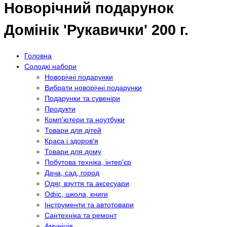
Новорічний подарунок
Домінік 'Рукавички' 200 г.
Головна
Солодкі набори
Новорічні подарунки
Вибрати новорічні подарунки
Подарунки та сувеніри
Продукти
Комп'ютери та ноутбуки
Товари для дітей
Краса і здоров'я
Товари для дому
Побутова техніка, інтер'єр
Дача, сад, город
Одяг, взуття та аксесуари
Офіс, школа, книги
Інструменти та автотовари
Сантехніка та ремонт
Амуніція