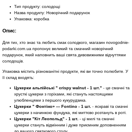
Тип продукту: солодощі
Назва продукту: Новорічний подарунок
Упаковка: коробка
Опис:
Для тих, хто знає та любить смак солодкого, магазин novogodnie-
podarki.com.ua пропонує великий та смачний новорічний
подарунок, який наповнить ваші свята дивовижними відчуттями
солодощів.
Упаковка містить різноманітні продукти, які ви точно полюбите. У
її склад входять:
Цукерки альпійські " crispy walnut - 1 шт."
- це смачні та
хрусткі цукерки з горіхами, які стануть настоящими
улюбленцями з першого кукурудзика.
Цукерки " Фонтіно» — Fontino - 1 шт.
- яскраві та смачні
цукерки з начинкою фундука, які миттєво розтануть в роті.
Цукерки "Кіт Леопольд" - 1 шт.
- ці милі та смачні
цукерки стануть відмінним і дуже приємним доповненням
до вашого святкового столу.