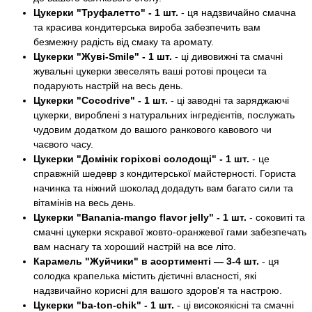
Цукерки "Труфалетто" - 1 шт.
- ця надзвичайно смачна
та красива кондитерська вироба забезпечить вам
безмежну радість від смаку та аромату.
Цукерки "Жуві-Smile" - 1 шт.
- ці дивовижні та смачні
жувальні цукерки звеселять ваші ротові процеси та
подарують настрій на весь день.
Цукерки "Cocodrive" - 1 шт.
- ці заводні та заряджаючі
цукерки, вироблені з натуральних інгредієнтів, послужать
чудовим додатком до вашого ранкового кавового чи
чаєвого часу.
Цукерки "Домінік горіхові солодощі" - 1 шт.
- це
справжній шедевр з кондитерської майстерності. Гориста
начинка та ніжний шоколад додадуть вам багато сили та
вітамінів на весь день.
Цукерки "Banania-mango flavor jelly" - 1 шт.
- соковиті та
смачні цукерки яскравої жовто-оранжевої гами забезпечать
вам наснагу та хороший настрій на все літо.
Карамель "Жуйчики" в асортименті — 3-4 шт.
- ця
солодка крапелька містить дієтичні власності, які
надзвичайно корисні для вашого здоров'я та настрою.
Цукерки "ba-ton-chik" - 1 шт.
- ці високоякісні та смачні