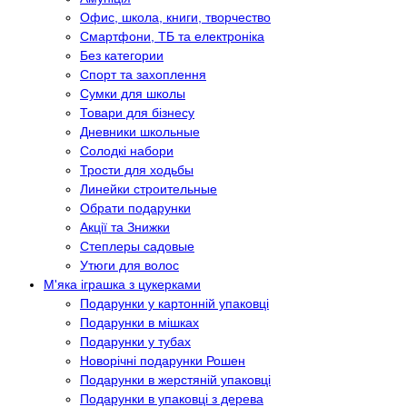
Офис, школа, книги, творчество
Смартфони, ТБ та електроніка
Без категории
Спорт та захоплення
Сумки для школы
Товари для бізнесу
Дневники школьные
Солодкі набори
Трости для ходьбы
Линейки строительные
Обрати подарунки
Акції та Знижки
Степлеры садовые
Утюги для волос
М'яка іграшка з цукерками
Подарунки у картонній упаковці
Подарунки в мішках
Подарунки у тубах
Новорічні подарунки Рошен
Подарунки в жерстяній упаковці
Подарунки в упаковці з дерева