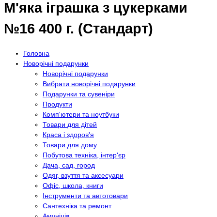
М'яка іграшка з цукерками
№16 400 г. (Стандарт)
Головна
Новорічні подарунки
Новорічні подарунки
Вибрати новорічні подарунки
Подарунки та сувеніри
Продукти
Комп'ютери та ноутбуки
Товари для дітей
Краса і здоров'я
Товари для дому
Побутова техніка, інтер'єр
Дача, сад, город
Одяг, взуття та аксесуари
Офіс, школа, книги
Інструменти та автотовари
Сантехніка та ремонт
Амуніція