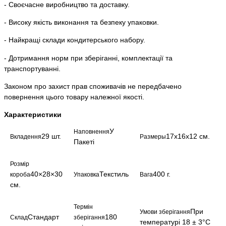
- Своєчасне виробництво та доставку.
- Високу якість виконання та безпеку упаковки.
- Найкращі склади кондитерського набору.
- Дотримання норм при зберіганні, комплектації та
транспортуванні.
Законом про захист прав споживачів не передбачено
повернення цього товару належної якості.
Характеристики
У
Наповнення
29 шт.
17х16х12 см.
Вкладення
Размеры
Пакеті
Розмір
40×28×30
Текстиль
400 г.
короба
Упаковка
Вага
см.
Термін
При
Умови зберігання
Стандарт
180
Склад
зберігання
температурі 18 ± 3°С