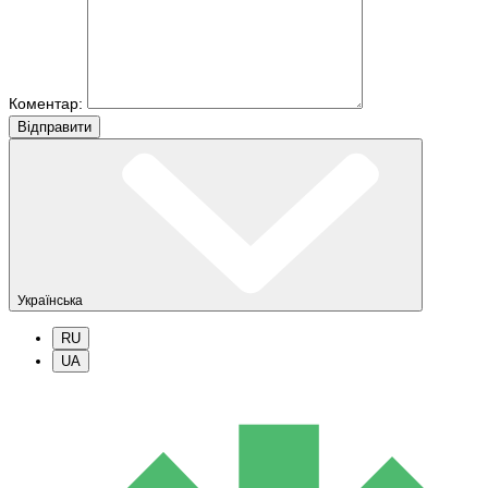
Коментар:
Вiдправити
Українська
RU
UA